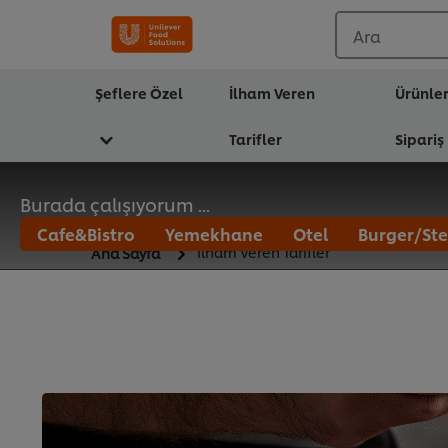
Ara
Şeflere Özel
İlham Veren
Ürünle
Tarifler
Sipariş
Burada çalışıyorum ...
Cafe&Bistro
Yemekhane
Otel
Burger/Ste
İlham Veren Tarifler
Ana Sayfa