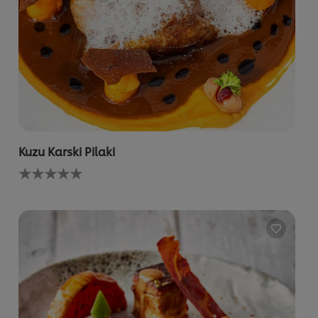
Kuzu Karski Pilaki
Bu
recipe
için
değerlendirme
gönderilmedi