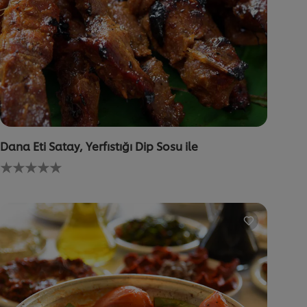
Dana Eti Satay, Yerfıstığı Dip Sosu ile
Bu
recipe
için
değerlendirme
gönderilmedi