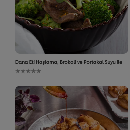
Dana Eti Haşlama, Brokoli ve Portakal Suyu ile
Bu
recipe
için
değerlendirme
gönderilmedi