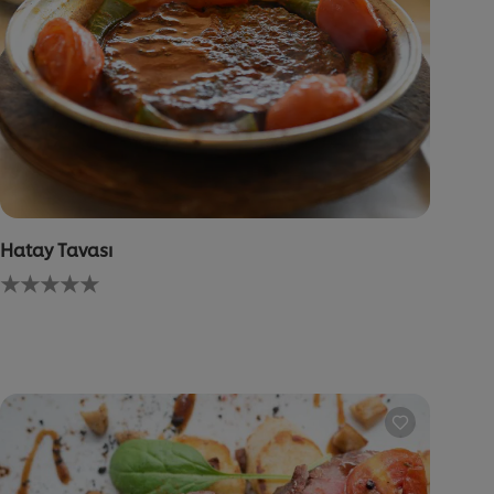
Hatay Tavası
Bu
recipe
için
değerlendirme
gönderilmedi