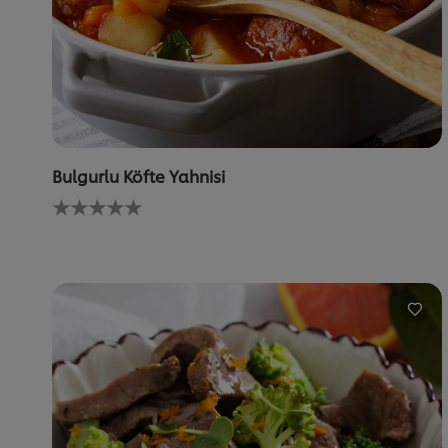
Bulgurlu Köfte Yahnisi
Bu
recipe
için
değerlendirme
gönderilmedi