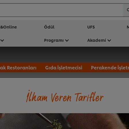
r&Online
Ödül
UFS
M
Programı
Akademi
ak Restoranları
Gıda İşletmecisi
Perakende İşlet
İlham Veren Tarifler