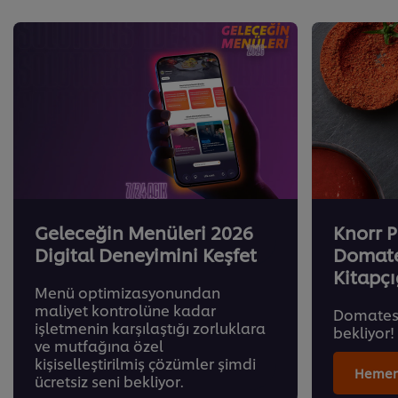
Geleceğin Menüleri 2026
Knorr P
Digital Deneyimini Keşfet
Domate
Kitapçı
Menü optimizasyonundan
maliyet kontrolüne kadar
Domates b
işletmenin karşılaştığı zorluklara
bekliyor!
ve mutfağına özel
kişiselleştirilmiş çözümler şimdi
Hemen 
ücretsiz seni bekliyor.