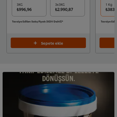
3KG
3x3KG
1 Kg
₺996,96
₺2.990,87
₺383,
Tavsiye Edilen Satış Fiyatı (KDV Dahil)*
Tavsiye Edil
Sepete ekle