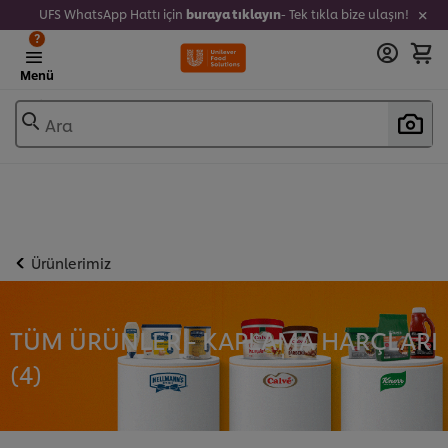
UFS WhatsApp Hattı için
buraya tıklayın
- Tek tıkla bize ulaşın!
?
Menü
Ara
Ürünlerimiz
TÜM ÜRÜNLER - KAPLAMA HARÇLARI
(
4
)