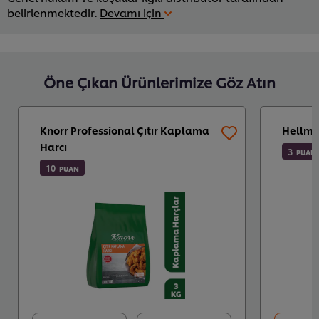
belirlenmektedir.
Devamı için
Öne Çıkan Ürünlerimize Göz Atın
Knorr Professional Çıtır Kaplama
Hellma
Harcı
3
PUAN
10
PUAN