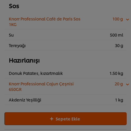
Sos
Knorr Professional Café de Paris Sos
100 g
1KG
Su
500 ml
Tereyağı
30 g
Hazırlanışı
Donuk Patates, kızartmalık
1.50 kg
Knorr Professional Cajun Çeşnisi
20 g
650GR
Akdeniz Yeşilliği
1 kg
Sepete Ekle