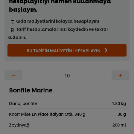
hesaplayıcıyı hemen kullanmaya
başlayın.
Gıda maliyetlerini kolayca hesaplayın!
Tarif hesaplamalarınızı kaydedin ve tekrar
kullanın.
BU TARİFİN MALİYETİNİ HESAPLAYIN
−
+
Bonfile Marine
Dana, bonfile
1.80 kg
Knorr Mise En Place İtalyan Otlu 340 g
30 g
Zeytinyağı
200 ml