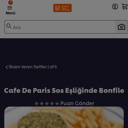
?
Menü
Ara
İlham Veren Tarifler | UFS
Favorilere Ekle
Cafe De Paris Sos Eşliğinde Bonfile
Bu
Puan Gönder
recipe
için
değerlendirme