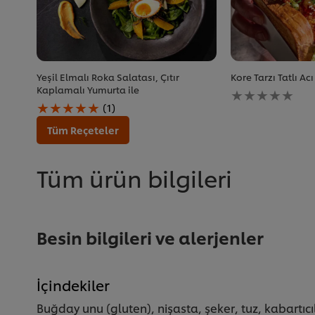
Yeşil Elmalı Roka Salatası, Çıtır
Kore Tarzı Tatlı Ac
Bu
Kaplamalı Yumurta ile
Bu
recipe
(1)
Yeşil
için
Elmalı
değerlendirme
Tüm Reçeteler
Roka
gönderilmedi
Salatası,
Çıtır
Tüm ürün bilgileri
Kaplamalı
Yumurta
ile
için
ortalama
Besin bilgileri ve alerjenler
puan,
1
puan
üzerinden
İçindekiler
5
üzerinden
Buğday unu (gluten), nişasta, şeker, tuz, kabartı