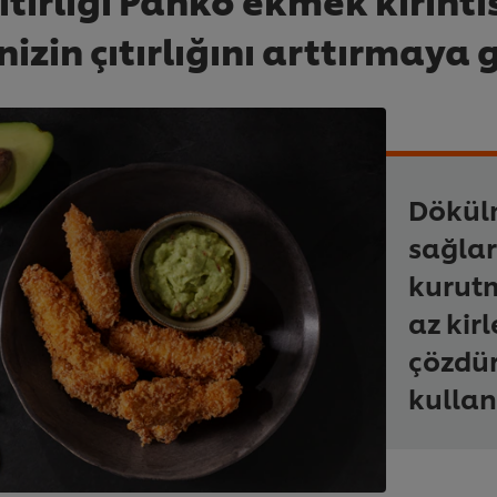
nizin çıtırlığını arttırmaya g
Dökül
sağlar
kurutm
az kir
çözdür
kulla