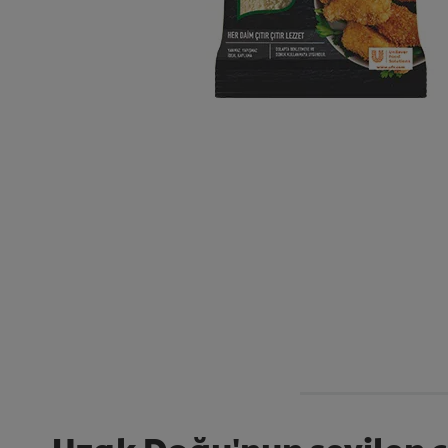
Uzak Doğu'nun sevilen çı