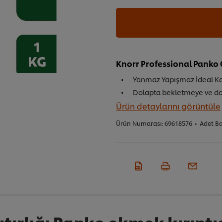
Knorr Professional Panko 
Yanmaz Yapışmaz İdeal 
Dolapta bekletmeye ve d
Ürün detaylarını görüntüle
Ürün Numarası:
69618576
•
Adet B
tırlığı Panko ekmek kırıntı