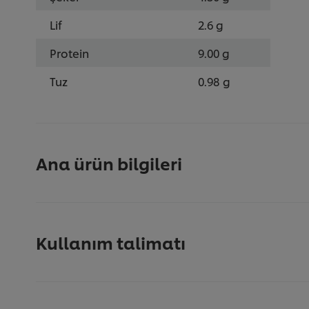
Lif
2.6 g
Protein
9.00 g
Tuz
0.98 g
Ana ürün bilgileri
Kullanım talimatı