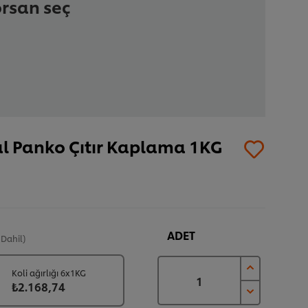
orsan seç
al Panko Çıtır Kaplama 1KG
ADET
 Dahil)
Koli ağırlığı 6x1KG
₺2.168,74