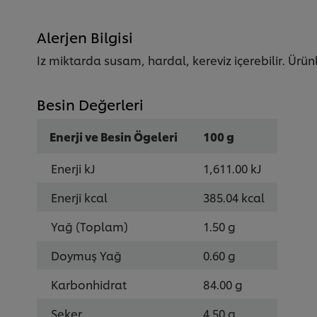
5.0.
Alerjen Bilgisi
Iz miktarda susam, hardal, kereviz içerebilir. Ürün
Besin Değerleri
Enerji ve Besin Ögeleri
100 g
Enerji kJ
1,611.00 kJ
Enerji kcal
385.04 kcal
Yağ (Toplam)
1.50 g
Doymuş Yağ
0.60 g
Karbonhidrat
84.00 g
Şeker
4.50 g