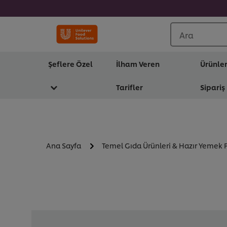
Ara
Şeflere Özel
İlham Veren
Ürünle
Tarifler
Sipariş
Ana Sayfa
Temel Gıda Ürünleri & Hazır Yemek P