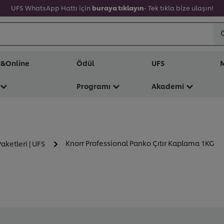
UFS WhatsApp Hattı için
buraya tıklayın
- Tek tıkla bize ulaşın!
r&Online
Ödül
UFS
M
Programı
Akademi
Knorr Professional Panko Çıtır Kaplama 1KG
aketleri | UFS