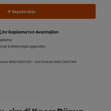
Sepete ekle
Çıtır Kaplama’nın Avantajları
Kaplama
onuk kullanmaya uygundur.
arkod:
8683130037355
•
Koli Barkod:
8683130037409
sı, şimdi Knorr Dünya