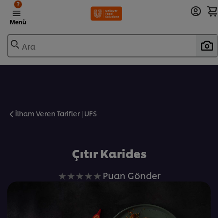
?
Menü
Ara
İlham Veren Tarifler | UFS
Favorilere Ekle
Çıtır Karides
Bu
Puan Gönder
recipe
için
değerlendirme