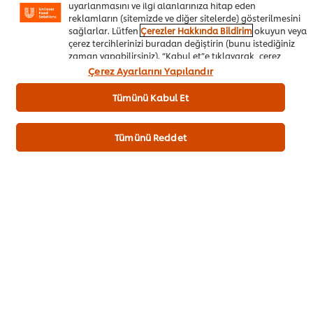
uyarlanmasını ve ilgi alanlarınıza hitap eden
reklamların (sitemizde ve diğer sitelerde) gösterilmesini
Puan Gönder
sağlarlar. Lütfen
Çerezler Hakkında Bildirim
okuyun veya
çerez tercihlerinizi buradan değiştirin (bunu istediğiniz
zaman yapabilirsiniz). “Kabul et”e tıklayarak, çerez
kullanımımıza onay vermiş olursunuz.
Çerez Ayarlarını Yapılandır
Tümünü Kabul Et
Tümünü Reddet
TARIFI HAZIRLAYAN
Osman Bahadır
@osmanchef_ufs
İndir
E-mail