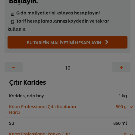
başlayın.
Gıda maliyetlerini kolayca hesaplayın!
Tarif hesaplamalarınızı kaydedin ve tekrar
kullanın.
BU TARİFİN MALİYETİNİ HESAPLAYIN
−
+
Çıtır Karides
Karides, orta boy
1 kg
Knorr Professional Çıtır Kaplama
500 g
Harcı
Su
850 ml
Knorr Professional Panko Çıtır
1 g