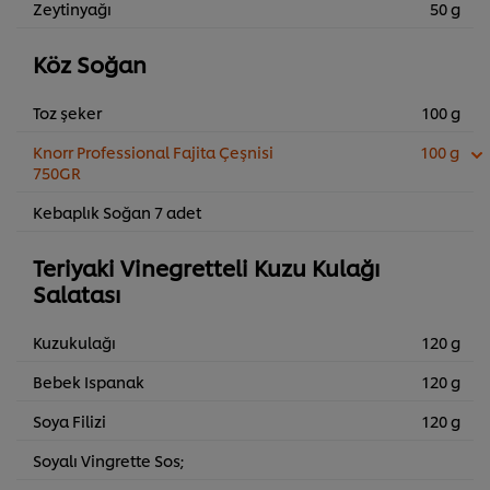
Zeytinyağı
50 g
Köz Soğan
Toz şeker
100 g
Knorr Professional Fajita Çeşnisi
100 g
750GR
Kebaplık Soğan 7 adet
Teriyaki Vinegretteli Kuzu Kulağı
Salatası
Kuzukulağı
120 g
Bebek Ispanak
120 g
Soya Filizi
120 g
Soyalı Vingrette Sos;