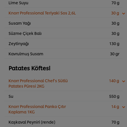
Lime Suyu
70 g
Knorr Professional Teriyaki Sos 2,6L
30 g
Susam Yağı
30 g
Süzme Çiçek Balı
30 g
Zeytinyağı
130 g
Kavrulmuş Susam
30 gr
Patates Köftesi
Knorr Professional Chef's Sütlü
140 g
Patates Püresi 2KG
Su
550 g
Knorr Professional Panko Çıtır
14 g
Kaplama 1KG
Kaşkaval Peyniri (rende)
70 g