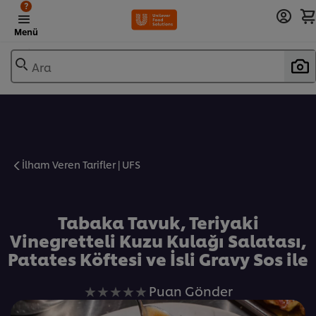
?
Menü
Ara
İlham Veren Tarifler | UFS
Favorilere Ekle
Tabaka Tavuk, Teriyaki
Vinegretteli Kuzu Kulağı Salatası,
Patates Köftesi ve İsli Gravy Sos ile
Bu
Puan Gönder
recipe