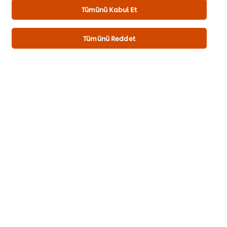
Tereyağı
Tümünü Kabul Et
Porsiyon Sunum
Tümünü Reddet
Derili Kemiksiz Kalçalı Tavuk But 1 Adet
Knorr Professional Fajita Çeşnisi
10 g
750GR
İsli Gravy Sos
30 g
Patates Köftesi 2 adet
Köz Soğan 2 Yaprak
Teriyaki Vinegretteli Kuzu Kulağı
50 g
Salatası
Sepete Ekle