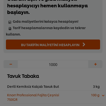
hesaplayıcıyı hemen kullanmaya
başlayın.
Gıda maliyetlerini kolayca hesaplayın!
Tarif hesaplamalarınızı kaydedin ve tekrar
kullanın.
BU TARİFİN MALİYETİNİ HESAPLAYIN
−
+
Tavuk Tabaka
Derili Kemiksiz Kalçalı Tavuk But
3 kg
Knorr Professional Fajita Çeşnisi
100 g
750GR