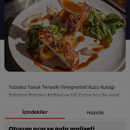
için
değerlendirme
gönderilmedi
Tabaka Tavuk Teriyaki Vinegretteli Kuzu Kulağı
Salatası Patates Köftesi ve Isli Gravy Sos ile nasıl
yapılır ve hazırlanır? Tarifi öğrenmek ve denemek
için hemen tıklayın!
İçindekiler
Hazırlık
...
Oturum açın ve gıda maliyeti