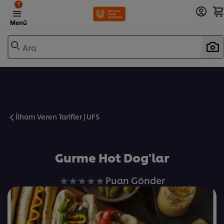
?
Menü
Ara
İlham Veren Tarifler | UFS
Favorilere Ekle
Gurme Hot Dog'lar
Bu
Puan Gönder
recipe
için
değerlendirme