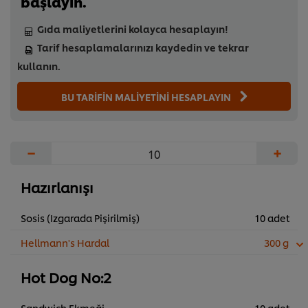
başlayın.
Gıda maliyetlerini kolayca hesaplayın!
Tarif hesaplamalarınızı kaydedin ve tekrar
kullanın.
BU TARİFİN MALİYETİNİ HESAPLAYIN
−
+
Hazırlanışı
Sosis (Izgarada Pişirilmiş)
10 adet
Hellmann's Hardal
300 g
Hot Dog No:2
Sandwich Ekmeği
10 adet