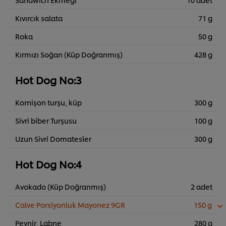
Kıvırcık salata
71 g
Roka
50 g
Kırmızı Soğan (Küp Doğranmış)
428 g
Hot Dog No:3
Kornişon turşu, küp
300 g
Sivri biber Turşusu
100 g
Uzun Sivri Domatesler
300 g
Hot Dog No:4
Avokado (Küp Doğranmış)
2 adet
Calve Porsiyonluk Mayonez 9GR
150 g
Peynir, Labne
280 g