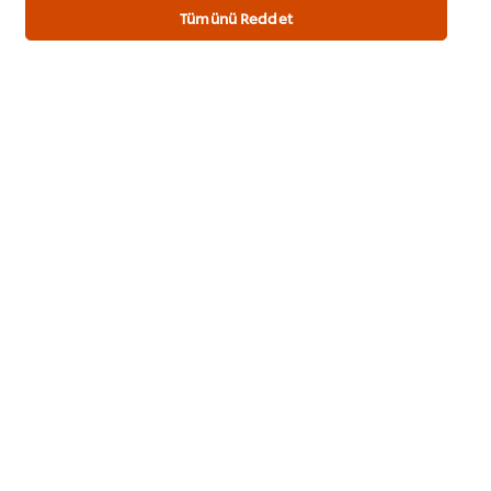
Tümünü Reddet
İlk değerlendiren siz olun.
Puan Gönder
TARIFI HAZIRLAYAN
Mehmet Keskin
@ufs_mehmetk_chef/