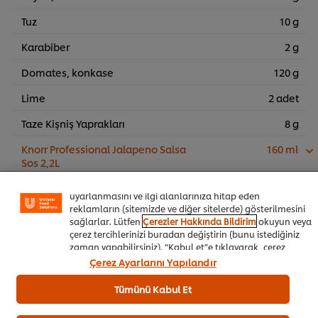
Tuz
10 g
Karabiber
2 g
Domates, konkase
120 g
Lime
2 adet
Taze Kişniş Yaprakları
8 g
Sitemiz içerisindeki deneyiminizi iyileştirmek için çerez (ve
benzeri teknikleri) kullanıyoruz. Çerezler, belirli
Knorr Professional Jalapeno Salsa
160 ml
özellikleri (çevrimiçi "alışveriş sepetinizi" kaydetme) ve
Sos 2,2L
sosyal paylaşım işlevini (Facebook, Instagram vb. için)
daha iyi deneyimlemenizi, iletilerin size göre
Meksika biberi (jalapeno),
4 g
uyarlanmasını ve ilgi alanlarınıza hitap eden
dilimlenmiş
reklamların (sitemizde ve diğer sitelerde) gösterilmesini
sağlarlar. Lütfen
Çerezler Hakkında Bildirim
okuyun veya
çerez tercihlerinizi buradan değiştirin (bunu istediğiniz
zaman yapabilirsiniz). “Kabul et”e tıklayarak, çerez
Sepete Ekle
kullanımımıza onay vermiş olursunuz.
Çerez Ayarlarını Yapılandır
Tümünü Kabul Et
Burger ve Sandviçler
Cafe&Bistro