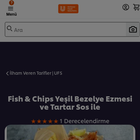
?
Menü
Ara
İlham Veren Tarifler | UFS
Favorilere Ekle
Fish & Chips Yeşil Bezelye Ezmesi
ve Tartar Sos ile
Bu
1 Derecelendirme
Fish
&amp;