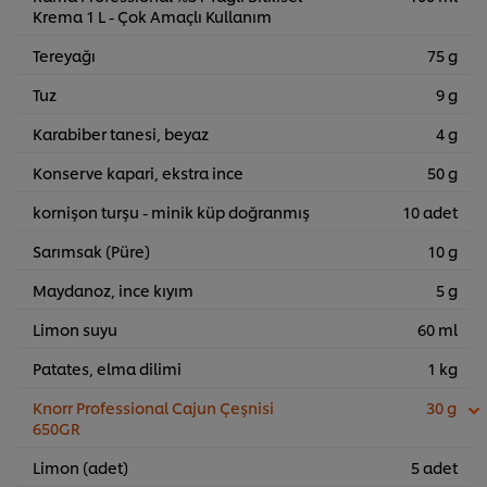
Krema 1 L - Çok Amaçlı Kullanım
Tereyağı
75 g
Tuz
9 g
Karabiber tanesi, beyaz
4 g
Konserve kapari, ekstra ince
50 g
kornişon turşu - minik küp doğranmış
10 adet
Sarımsak (Püre)
10 g
Maydanoz, ince kıyım
5 g
Limon suyu
60 ml
Patates, elma dilimi
1 kg
Knorr Professional Cajun Çeşnisi
30 g
650GR
Limon (adet)
5 adet