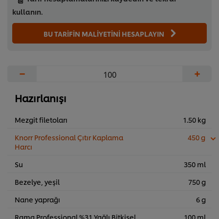
kullanın.
BU TARİFİN MALİYETİNİ HESAPLAYIN
−
+
Hazırlanışı
Mezgit filetoları
1.50 kg
Knorr Professional Çıtır Kaplama
450 g
Harcı
Su
350 ml
Bezelye, yeşil
750 g
Nane yaprağı
6 g
Rama Professional %31 Yağlı Bitkisel
100 ml