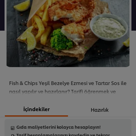
Chips
Yeşil
Bezelye
Ezmesi
ve
Tartar
Sos
ile
için
ortalama
Fish & Chips Yeşil Bezelye Ezmesi ve Tartar Sos ile
puan,
1
nasıl yapılır ve hazırlanır? Tarifi öğrenmek ve
puan
denemek için hemen tıklayın!
üzerinden
...
İçindekiler
Hazırlık
5
üzerinden
Gıda maliyetlerini kolayca hesaplayın!
5.0.
Tarif hesaplamalarınızı kaydedin ve tekrar