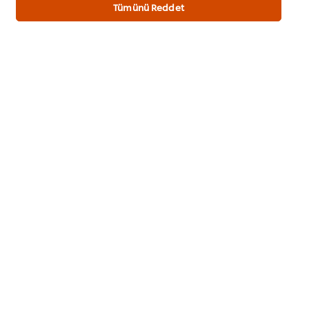
Tümünü Reddet
5
1
4
3
2
1
Puan Gönder
TARIFI HAZIRLAYAN
Taner Boztaş
@tanerchef_ufs