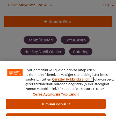
Calve Mayonez 12X540GR
500 g
Sepete Ekle
Deniz Ürünleri
Cafe&Bistro
Sitemiz içerisindeki deneyiminizi iyileştirmek için çerez (ve
benzeri teknikleri) kullanıyoruz. Çerezler, belirli
Her Şey Dahil Oteller
Catering
özellikleri (çevrimiçi "alışveriş sepetinizi" kaydetme) ve
sosyal paylaşım işlevini (Facebook, Instagram vb. için)
daha iyi deneyimlemenizi, iletilerin size göre
uyarlanmasını ve ilgi alanlarınıza hitap eden
reklamların (sitemizde ve diğer sitelerde) gösterilmesini
sağlarlar. Lütfen
Çerezler Hakkında Bildirim
okuyun veya
Müşteri Puanları
çerez tercihlerinizi buradan değiştirin (bunu istediğiniz
5.0
zaman yapabilirsiniz). “Kabul et”e tıklayarak, çerez
kullanımımıza onay vermiş olursunuz.
Çerez Ayarlarını Yapılandır
Tümünü Kabul Et
1 puan