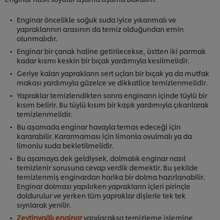
Enginar öncelikle soğuk suda iyice yıkanmalı ve
yapraklarının arasının da temiz olduğundan emin
olunmalıdır.
Enginar bir çanak haline getirilecekse, üstten iki parmak
kadar kısmı keskin bir bıçak yardımıyla kesilmelidir.
Geriye kalan yaprakların sert uçları bir bıçak ya da mutfak
makası yardımıyla güzelce ve dikkatlice temizlenmelidir.
Yapraklar temizlendikten sonra enginarın içinde tüylü bir
kısım belirir. Bu tüylü kısım bir kaşık yardımıyla çıkarılarak
temizlenmelidir.
Bu aşamada enginar havayla temas edeceği için
kararabilir. Kararmaması için limonla ovulmalı ya da
limonlu suda bekletilmelidir.
Bu aşamaya dek geldiysek, dolmalık enginar nasıl
temizlenir sorusuna cevap verdik demektir. Bu şekilde
temizlenmiş enginardan harika bir dolma hazırlanabilir.
Enginar dolması yapılırken yaprakların içleri pirinçle
doldurulur ve yerken tüm yapraklar dişlerle tek tek
sıyrılarak yenilir.
Zeytinyağlı enginar
yapılacaksa temizleme işlemine