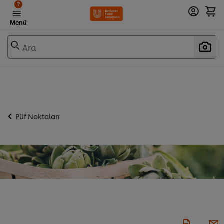
?
Menü
Ara
Püf Noktaları