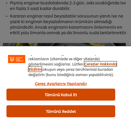
Pişmiş enginar buzdolabında 2-3 gün, oda sıcaklığında ise
en fazla 3 saat kadar durabilir.
Kararan enginar nasıl beyazlatılır sorusunun yanıtı ise ne
yazık ki enginarı beyazlatmanın mümkün olmadığı
yönündedir. Ancak enginarın kararmasını önlemenin en
Sitemiz içerisindeki deneyiminizi iyileştirmek için çerez
etkili yolu limonla ovmak ya da limonlu suda bekletmektir.
(ve benzeri teknikleri) kullanıyoruz. Çerezler, belirli
özellikleri (çevrimiçi "alışveriş sepetinizi" kaydetme) ve
sosyal paylaşım işlevini (Facebook, Instagram vb. için)
daha iyi deneyimlemenizi, iletilerin size göre
uyarlanmasını ve ilgi alanlarınıza hitap eden
reklamların (sitemizde ve diğer sitelerde)
gösterilmesini sağlarlar. Lütfen
Çerezler Hakkında
Bildirim
okuyun veya çerez tercihlerinizi buradan
değiştirin (bunu istediğiniz zaman yapabilirsiniz).
“Kabul et”e tıklayarak, çerez kullanımımıza onay
Çerez Ayarlarını Yapılandır
vermiş olursunuz.
Tümünü Kabul Et
Tümünü Reddet
Enginar faydaları saymakla bitmeyecek çok ama çok lezzetli bi
bahar sebzesidir. Bu nadide çiçeğin sofraları süslemek için az