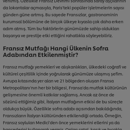
verilmiş. Özellikle Fransız Devrimi sonrasında saray aşçılarının
da lokantalar açmasıyla, Paris’teki popüler işletmelerin sayısı
günden güne artmış. Bu sayede Fransızlar, gastronominin
kurumsal bölümüne de birçok ülkeye kıyasla çok daha erken
adım atmış. Tüm bu faktörlerin günümüzde sahip oldukları
başarıya ve prestije etki ettiğini rahatlıkla söyleyebiliriz.
Fransız Mutfağı Hangi Ülkenin Sofra
Adabından Etkilenmiştir?
Fransız mutfağı yemekleri ve alışkanlıkları, ülkedeki coğrafi ve
kültürel çeşitlilik içinde yoğrularak günümüze ulaşmış şefim.
Avrupa kıtasında yer alan ve 21 bölgeden oluşan Fransa
Metropolitanı’nın her bir bölgesi, Fransa’da mutfak kültürünün
gelişmesine önemli katkılar sağlamış. Ancak az önce de
sözünü ettiğimiz gibi, İtalyan mutfağının etkisi de bu süreçte
oldukça büyük. Özellikle sofra adabı açısından bakıldığında,
Fransızların İtalyan kültüründen etkilendiği ortada. Örneğin,
Fransız soyluları Medici’den önce yemeklerini ellerini ya da
hançerlerini kullanarak yermiş. Onları çatal, kaşık ve bıçakla