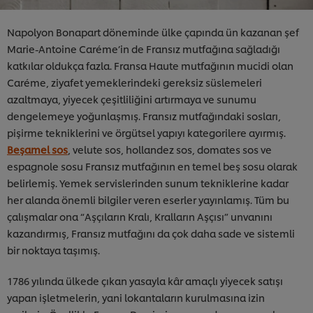
Napolyon Bonapart döneminde ülke çapında ün kazanan şef
Marie-Antoine Caréme’in de Fransız mutfağına sağladığı
katkılar oldukça fazla. Fransa Haute mutfağının mucidi olan
Caréme, ziyafet yemeklerindeki gereksiz süslemeleri
azaltmaya, yiyecek çeşitliliğini artırmaya ve sunumu
dengelemeye yoğunlaşmış. Fransız mutfağındaki sosları,
pişirme tekniklerini ve örgütsel yapıyı kategorilere ayırmış.
Beşamel sos
, velute sos, hollandez sos, domates sos ve
espagnole sosu Fransız mutfağının en temel beş sosu olarak
belirlemiş. Yemek servislerinden sunum tekniklerine kadar
her alanda önemli bilgiler veren eserler yayınlamış. Tüm bu
çalışmalar ona “Aşçıların Kralı, Kralların Aşçısı” unvanını
kazandırmış, Fransız mutfağını da çok daha sade ve sistemli
bir noktaya taşımış.
1786 yılında ülkede çıkan yasayla kâr amaçlı yiyecek satışı
yapan işletmelerin, yani lokantaların kurulmasına izin