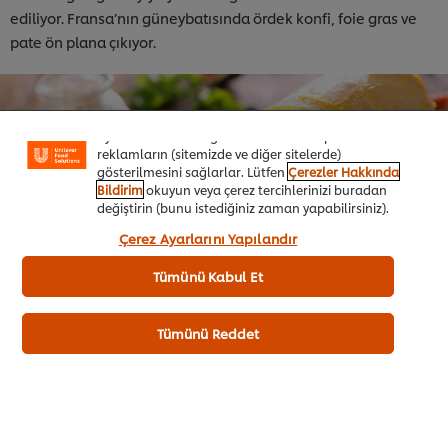
ediliyor. Fransa’nın güneybatısında ördek konfi, foie gras ve
pate ön plana çıkıyor.
Sitemiz içerisindeki deneyiminizi iyileştirmek için çerez
(ve benzeri teknikleri) kullanıyoruz. Çerezler, belirli
özellikleri (çevrimiçi "alışveriş sepetinizi" kaydetme) ve
sosyal paylaşım işlevini (Facebook, Instagram vb. için)
daha iyi deneyimlemenizi, iletilerin size göre
uyarlanmasını ve ilgi alanlarınıza hitap eden
reklamların (sitemizde ve diğer sitelerde)
gösterilmesini sağlarlar. Lütfen
Çerezler Hakkında
Bildirim
okuyun veya çerez tercihlerinizi buradan
değiştirin (bunu istediğiniz zaman yapabilirsiniz).
“Kabul et”e tıklayarak, çerez kullanımımıza onay
Çerez Ayarlarını Yapılandır
vermiş olursunuz.
Tümünü Kabul Et
Tümünü Reddet
Fransa’nın gastronomi açısından en gelişmiş şehri Lyon.
Lyon’da av etleri, sebze ve meyve ağırlıklı bir mutfak hakim.
Fransızların ünlü soğan çorbası da Lyon’dan çıkmış. Bordeaux
bölgesi şarabın merkezi olarak görülürken Toulouse