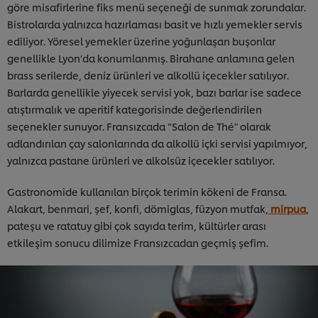
göre misafirlerine fiks menü seçeneği de sunmak zorundalar.
Bistrolarda yalnızca hazırlaması basit ve hızlı yemekler servis
ediliyor. Yöresel yemekler üzerine yoğunlaşan buşonlar
genellikle Lyon’da konumlanmış. Birahane anlamına gelen
brass serilerde, deniz ürünleri ve alkollü içecekler satılıyor.
Barlarda genellikle yiyecek servisi yok, bazı barlar ise sadece
atıştırmalık ve aperitif kategorisinde değerlendirilen
seçenekler sunuyor. Fransızcada “Salon de Thé" olarak
adlandırılan çay salonlarında da alkollü içki servisi yapılmıyor,
yalnızca pastane ürünleri ve alkolsüz içecekler satılıyor.
Gastronomide kullanılan birçok terimin kökeni de Fransa.
Alakart, benmari, şef, konfi, dömiglas, füzyon mutfak,
mirpua
,
pateşu ve ratatuy gibi çok sayıda terim, kültürler arası
etkileşim sonucu dilimize Fransızcadan geçmiş şefim.