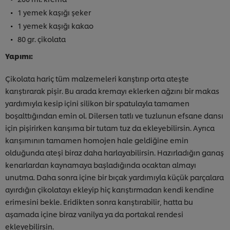
1 yemek kaşığı şeker
1 yemek kaşığı kakao
80 gr. çikolata
Yapımı:
Çikolata hariç tüm malzemeleri karıştırıp orta ateşte
karıştırarak pişir. Bu arada kremayı eklerken ağzını bir makas
yardımıyla kesip içini silikon bir spatulayla tamamen
boşalttığından emin ol. Dilersen tatlı ve tuzlunun efsane dansı
için pişirirken karışıma bir tutam tuz da ekleyebilirsin. Ayrıca
karışımının tamamen homojen hale geldiğine emin
olduğunda ateşi biraz daha harlayabilirsin. Hazırladığın ganaş
kenarlardan kaynamaya başladığında ocaktan almayı
unutma. Daha sonra içine bir bıçak yardımıyla küçük parçalara
ayırdığın çikolatayı ekleyip hiç karıştırmadan kendi kendine
erimesini bekle. Eridikten sonra karıştırabilir, hatta bu
aşamada içine biraz vanilya ya da portakal rendesi
ekleyebilirsin.