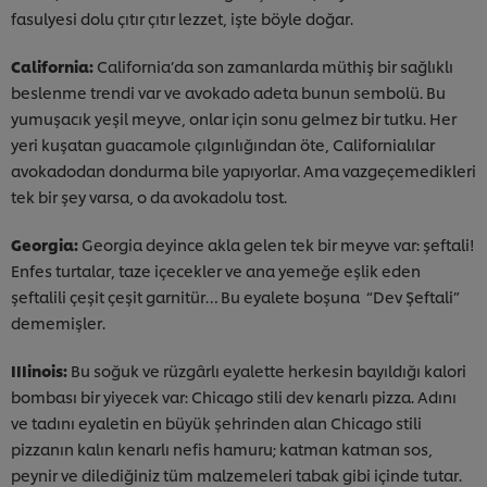
fasulyesi dolu çıtır çıtır lezzet, işte böyle doğar.
California:
California’da son zamanlarda müthiş bir sağlıklı
beslenme trendi var ve avokado adeta bunun sembolü. Bu
yumuşacık yeşil meyve, onlar için sonu gelmez bir tutku. Her
yeri kuşatan guacamole çılgınlığından öte, Californialılar
avokadodan dondurma bile yapıyorlar. Ama vazgeçemedikleri
tek bir şey varsa, o da avokadolu tost.
Georgia:
Georgia deyince akla gelen tek bir meyve var: şeftali!
Enfes turtalar, taze içecekler ve ana yemeğe eşlik eden
şeftalili çeşit çeşit garnitür… Bu eyalete boşuna “Dev Şeftali”
dememişler.
IIIinois:
Bu soğuk ve rüzgârlı eyalette herkesin bayıldığı kalori
bombası bir yiyecek var: Chicago stili dev kenarlı pizza. Adını
ve tadını eyaletin en büyük şehrinden alan Chicago stili
pizzanın kalın kenarlı nefis hamuru; katman katman sos,
peynir ve dilediğiniz tüm malzemeleri tabak gibi içinde tutar.