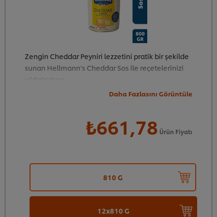
Zengin Cheddar Peyniri lezzetini pratik bir şekilde
sunan Hellmann’s Cheddar Sos ile reçetelerinizi
yıldızlaştırın.
Daha Fazlasını Görüntüle
₺661,78
6
79
Ürün Fiyatı
810 G
12x810 G