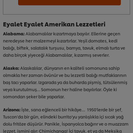
Eyalet Eyalet Amerikan Lezzetleri
Alabama:
Alabamalılar kızartmaya bayılır. Ellerine geçen
neredeyse her malzemeyi kızartırlar. Yeşil domates, kedi
balığı, biftek, salatalık turşusu, bamya, tavuk, elmalı turta ve
daha birçok yiyeceği Alabamalılar, kızarmış severler.
Alaska:
Alaskalılar, dünyanın en kaliteli somonuna sahip
olmakla her zaman övünür ve bu lezzetli balığı mutfaklarının
baş tacı yaparlar. Izgarada ya da buharda pişmiş, tütsülenmiş
veya kurutulmuş… Somonun her haline bayılırlar. Öyle ki
somondan şeker bile yaparlar.
Arizona:
İşte, sana eğlenceli bir hikâye… 1950’lerde bir şef,
Tuscon’da bir gün, elindeki burrito’yu yanlışlıkla içi sıcak yağ
dolu fritöze düşürür. Panikle, İspanyolca bağırır ve o muazzam
lezzet, ismini alır: Chimichanga! İçi tavuk, et ya da Meksika