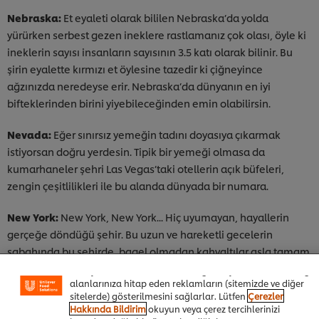
Nebraska:
Et eyaleti olarak bililen Nebraska’da yolda
yürürken serbest gezen ineklere rastlamanız çok olası, öyle ki
ineklerin sayısı insanların sayısının 3.5 katı olarak bilinir. Bu
şirin eyalette kırmızı et öylesine tazedir ki çiğneyince
ağzınızda neredeyse erir. Nebraska’da dünyanın en iyi
bifteklerinden birini yiyebileceğinden emin olabilirsin.
Nevada:
Eğer sınırsız yemeğin tadını doyasıya çıkarmak
istiyorsan doğru yerdesin. Tipik bir yemeği olmasa da
kumarhaneler şehri Las Vegas’taki otellerin açık büfeleri,
zengin çeşitlilikleri ile bu alanda dünyada bir numara.
New York:
New York, New York... Hiç uyumayan, hayallerin
Sitemiz içerisindeki deneyiminizi iyileştirmek için çerez (ve
benzeri teknikleri) kullanıyoruz. Çerezler, belirli özellikleri
gerçeğe döndüğü şehir. Bu uzun ve hareketli gecelerin
(çevrimiçi "alışveriş sepetinizi" kaydetme) ve sosyal
sabahında bu şehirde, bagel olmadan kahvaltılar asla tamam
paylaşım işlevini (Facebook, Instagram vb. için) daha iyi
sayılmaz. İçini ne ile lezzetlendireceğin sana kalmış, bu
deneyimlemenizi, iletilerin size göre uyarlanmasını ve ilgi
alanlarınıza hitap eden reklamların (sitemizde ve diğer
konuda sınır yok. Tatlıya sıra geldiğinde ise New York usulü
sitelerde) gösterilmesini sağlarlar. Lütfen
Çerezler
cheesecake ilk tercih olmalı.
Hakkında Bildirim
okuyun veya çerez tercihlerinizi