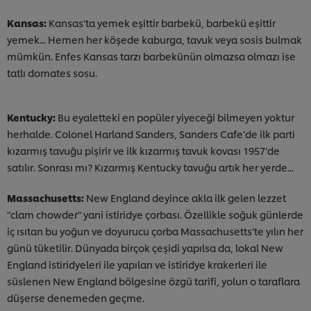
Kansas:
Kansas’ta yemek eşittir barbekü, barbekü eşittir
yemek... Hemen her köşede kaburga, tavuk veya sosis bulmak
mümkün. Enfes Kansas tarzı barbekünün olmazsa olmazı ise
tatlı domates sosu.
Kentucky:
Bu eyaletteki en popüler yiyeceği bilmeyen yoktur
herhalde. Colonel Harland Sanders, Sanders Cafe’de ilk parti
kızarmış tavuğu pişirir ve ilk kızarmış tavuk kovası 1957’de
satılır. Sonrası mı? Kızarmış Kentucky tavuğu artık her yerde...
Massachusetts:
New England deyince akla ilk gelen lezzet
"clam chowder" yani istiridye çorbası. Özellikle soğuk günlerde
iç ısıtan bu yoğun ve doyurucu çorba Massachusetts’te yılın her
günü tüketilir. Dünyada birçok çeşidi yapılsa da, lokal New
England istiridyeleri ile yapılan ve istiridye krakerleri ile
süslenen New England bölgesine özgü tarifi, yolun o taraflara
düşerse denemeden geçme.