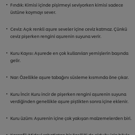
Fındık: Kimisi içinde pişirmeyi seviyorken kimisi sadece
üstüne koymayı sever.
Ceviz: Açık renkli aşure seveler içine ceviz katmaz. Çünkü
ceviz pişerken rengini aşurenin suyuna verir.
Kuru Kayısı: Aşurede en çok kullanılan yemişlerin başında
gelir.
Nar: Özellikle aşure tabağını süsleme kısmında öne çıkar.
Kuru İncir: Kuru incir de pişerken rengini aşurenin suyuna
verdiğinden genellikle aşure piştikten sonra içine eklenir.
Kuru üzüm: Aşurenin içine çok yakışan malzemelerden biri.
Karanfil: Mideyi rahatlatan bir özelliği de olduğu için böyle