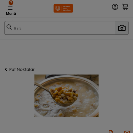
?
Menü
Ara
Püf Noktaları