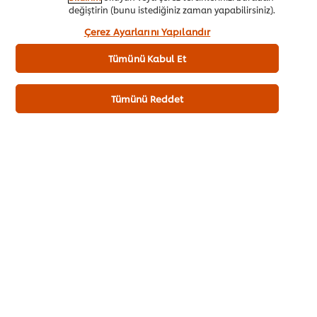
değiştirin (bunu istediğiniz zaman yapabilirsiniz).
“Kabul et”e tıklayarak, çerez kullanımımıza onay
Tüm malzemeler suda bekletilip haşlanıp, süzülmesi
Çerez Ayarlarını Yapılandır
vermiş olursunuz.
gerekenler süzüldükten ve birleştirildikten sonra aşure en
Tümünü Kabul Et
kısık ateşte pişirilmeli. Böylece yavaş yavaş kaynayan
aşure, tüm malzemeleri özdeşeceği için çok daha lezzetli
olur.
Tümünü Reddet