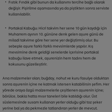
Fıstık: Fındık gibi bunun da kullanımı tercihe bağlı olarak
değişir. Pişirilme aşamasında ya da piştikten sonra serviste
kullanılabilir.
Portakal Kabuğu: Hicri takvim her sene 10 gün kaydığı için
Muharrem ayının 10. gününe denk gelen aşure günü de
miladi takvime göre her sene yer değiştirmiş olur. Bu
sebeple aşure farklı farklı mevsimlerde yapılır. Kış
mevsimine denk geldiği senelerde içerisine portakal
kabuğu ilave etmek, aşurenizin hem tadını hem de
kokusunu güzelleştirir.
Ana malzemeler olan; buğday, nohut ve kuru fasulye olduktan
sonra aşurenin içine ne katmak istersen katabilirsin şefim. Her
yörede oraya özgü malzemelerle çeşitlenen aşurenin içine;
börülce, bakla hatta mısır taneleri bile katıldığı olur. Üst
süslemesinde susam kullanan yerler olduğu gibi toz şeker
yerine bal ya da pekmezle tatlandıran yerler de mevcut.