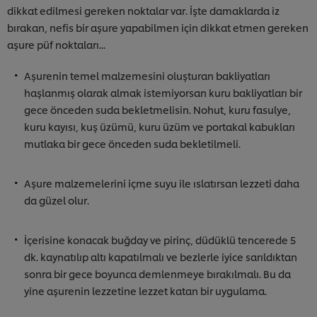
dikkat edilmesi gereken noktalar var. İşte damaklarda iz
bırakan, nefis bir aşure yapabilmen için dikkat etmen gereken
aşure püf noktaları...
Aşurenin temel malzemesini oluşturan bakliyatları
haşlanmış olarak almak istemiyorsan kuru bakliyatları bir
gece önceden suda bekletmelisin. Nohut, kuru fasulye,
kuru kayısı, kuş üzümü, kuru üzüm ve portakal kabukları
mutlaka bir gece önceden suda bekletilmeli.
Aşure malzemelerini içme suyu ile ıslatırsan lezzeti daha
da güzel olur.
İçerisine konacak buğday ve pirinç, düdüklü tencerede 5
dk. kaynatılıp altı kapatılmalı ve bezlerle iyice sarıldıktan
sonra bir gece boyunca demlenmeye bırakılmalı. Bu da
yine aşurenin lezzetine lezzet katan bir uygulama.