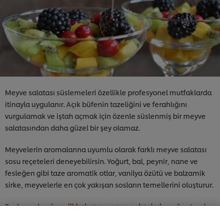
Meyve salatası süslemeleri özellikle profesyonel mutfaklarda
itinayla uygulanır. Açık büfenin tazeliğini ve ferahlığını
vurgulamak ve iştah açmak için özenle süslenmiş bir meyve
salatasından daha güzel bir şey olamaz.
Meyvelerin aromalarına uyumlu olarak farklı meyve salatası
sosu reçeteleri deneyebilirsin. Yoğurt, bal, peynir, nane ve
fesleğen gibi taze aromatik otlar, vanilya özütü ve balzamik
Sitemiz içerisindeki deneyiminizi iyileştirmek için çerez
(ve benzeri teknikleri) kullanıyoruz. Çerezler, belirli
sirke, meyvelerle en çok yakışan sosların temellerini oluşturur.
özellikleri (çevrimiçi "alışveriş sepetinizi" kaydetme) ve
sosyal paylaşım işlevini (Facebook, Instagram vb. için)
Başlamadan önce
ilkbahar meyve ve sebzeleri
ne göz atmak
daha iyi deneyimlemenizi, iletilerin size göre
isteyebilirsin. Tüm bu bilgiler ışığında sen de en güzel meyve
uyarlanmasını ve ilgi alanlarınıza hitap eden