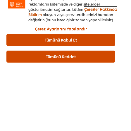
reklamların (sitemizde ve diğer sitelerde)
salatası tabağını tasarlayabilirsin şefim.
gösterilmesini sağlarlar. Lütfen
Çerezler Hakkında
Bildirim
okuyun veya çerez tercihlerinizi buradan
değiştirin (bunu istediğiniz zaman yapabilirsiniz).
Önerilen Tarif
“Kabul et”e tıklayarak, çerez kullanımımıza onay
Çerez Ayarlarını Yapılandır
vermiş olursunuz.
Tümünü Kabul Et
Tümünü Reddet
Çikolata Soslu Krep, Taze Orman
Meyveleri ve Krem Şanti ile