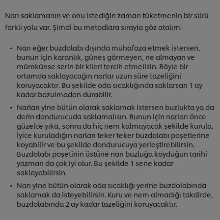
Narı saklamanın ve onu istediğin zaman tüketmenin bir sürü
farklı yolu var. Şimdi bu metodlara sırayla göz atalım:
Narı eğer buzdolabı dışında muhafaza etmek istersen,
bunun için karanlık, güneş görmeyen, ne almayan ve
mümkünse serin bir kileri tercih etmelisin. Böyle bir
ortamda saklayacağın narlar uzun süre tazeliğini
koruyacaktır. Bu şekilde oda sıcaklığında saklarsan 1 ay
kadar bozulmadan durabilir.
Narları yine bütün olarak saklamak istersen buzlukta ya da
derin dondurucuda saklamalısın. Bunun için narları önce
güzelce yıka, sonra da hiç nem kalmayacak şekilde kurula.
İyice kuruladığın narları teker teker buzdolabı poşetlerine
koyabilir ve bu şekilde dondurucuya yerleştirebilirsin.
Buzdolabı poşetinin üstüne narı buzluğa koyduğun tarihi
yazman da çok iyi olur. Bu şekilde 1 sene kadar
saklayabilirsin.
Narı yine bütün olarak oda sıcaklığı yerine buzdolabında
saklamak da isteyebilirsin. Kuru ve nem almadığı takdirde,
buzdolabında 2 ay kadar tazeliğini koruyacaktır.