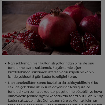
Narı saklamanın en kullanışlı yollarından birisi de onu
tanelerine ayırıp saklamak. Bu yöntemle eğer
buzdolabında saklamak istersen ağzı kapalı bir kabın
içinde yaklaşık 5 gün kadar tazeliğini korur.
Narı taneledikten sonra buzlukta da saklayabilirsin ki bu
şekilde çok daha uzun süre dayanırlar. Narı güzelce
taneledikten sonra buzdolabı poşetlerine bölebilir ve hava
almayacak şekilde ağzını kapadıktan sonra buzlukta 2-3 ay
kadar saklayabilirsin. Daha uzun süre saklamak için nar
tanelerinin her birinin kuru olduğundan emin olmalı ve tek