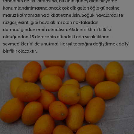
tabanının delikli olmasına, bitkinin güneş alan bir yerde
konumlandırılmasına ancak çok dik gelen öğle güneşine
maruz kalmamasına dikkat etmelisin. Soğuk havalarda ise
rüzgar, esinti gibi hava akımı olan noktalardan
durmadığından emin olmalısın. Akdeniz iklimi bitkisi
olduğundan 15 derecenin altındaki oda sıcaklıklarını
sevmediklerini de unutma! Her yıl toprağını değiştirmek de iyi
bir fikir olacaktır.