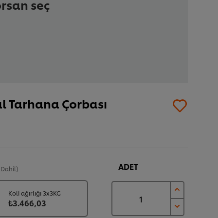
orsan seç
al Tarhana Çorbası
ADET
 Dahil)
Koli ağırlığı 3x3KG
₺3.466,03