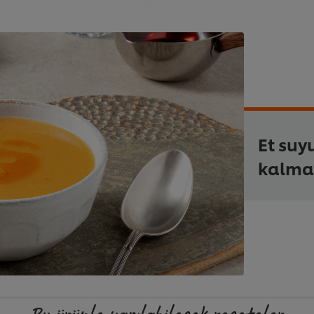
Et suy
kalma