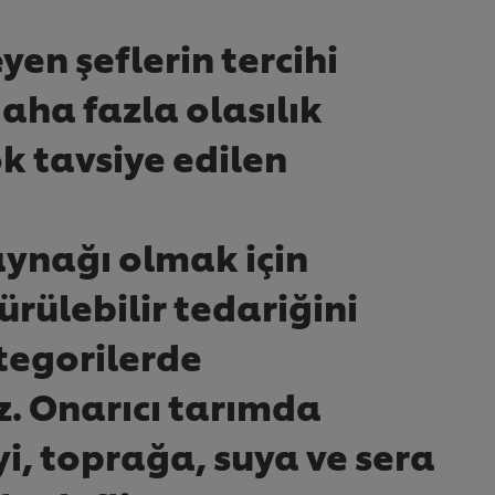
en şeflerin tercihi
ha fazla olasılık​
k tavsiye edilen
ynağı olmak için
ülebilir tedariğini
ategorilerde
uz. Onarıcı tarımda
i, toprağa, suya ve sera