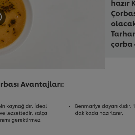
hazır 
Çorbas
olacak
Tarhan
çorba 
rbası Avantajları:
in kaynağıdır. İdeal
Benmariye dayanıklıdır. 
ve lezzettedir, salça
dakikada hazırlanır.
anımı gerektirmez.