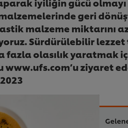
aparak iyiliğin gücü olmayı
malzemelerinde geri dönüşt
plastik malzeme miktarını 
şıyoruz. Sürdürülebilir lez
fazla olasılık yaratmak içi
u www.ufs.com’u ziyaret ede
 2023
Gelene