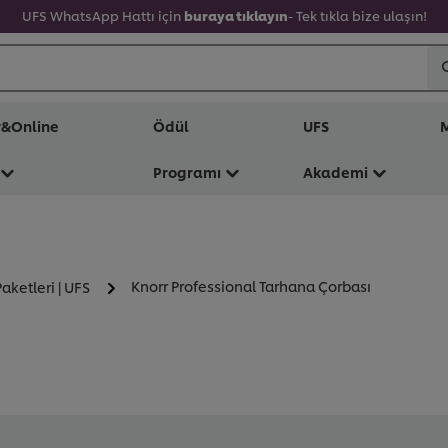
UFS WhatsApp Hattı için
buraya tıklayın
- Tek tıkla bize ulaşın!
r&Online
Ödül
UFS
M
Programı
Akademi
Knorr Professional Tarhana Çorbası
aketleri | UFS