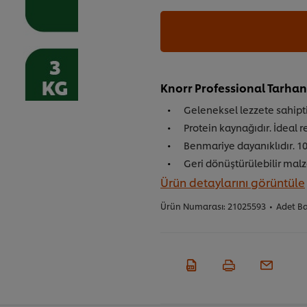
Knorr Professional Tarhan
Geleneksel lezzete sahipti
Protein kaynağıdır. İdeal r
Benmariye dayanıklıdır. 10
Geri dönüştürülebilir malz
Ürün detaylarını görüntüle
Ürün Numarası:
21025593
•
Adet B