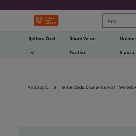
Ara
Şeflere Özel
İlham Veren
Ürünle
Tarifler
Sipariş
Ana Sayfa
Temel Gıda Ürünleri & Hazır Yemek P