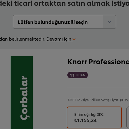
deki ticari ortaktan satın almak istiy
ndan belirlenmektedir.
Devamı için
Knorr Profession
11
PUAN
ADET
Tavsiye Edilen Satış Fiyatı (KDV
Birim ağırlığı 3KG
₺1.155,34