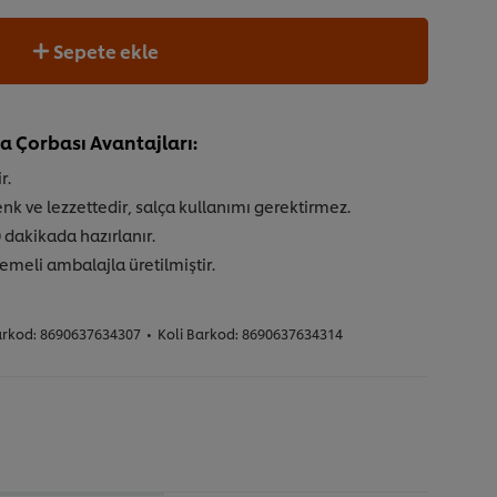
Sepete ekle
a Çorbası Avantajları:
r.
enk ve lezzettedir, salça kullanımı gerektirmez.
 dakikada hazırlanır.
emeli ambalajla üretilmiştir.
arkod:
8690637634307
•
Koli Barkod:
8690637634314