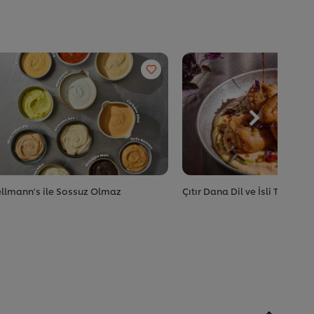
llmann's ile Sossuz Olmaz
Çıtır Dana Dil ve İsli Tarhana