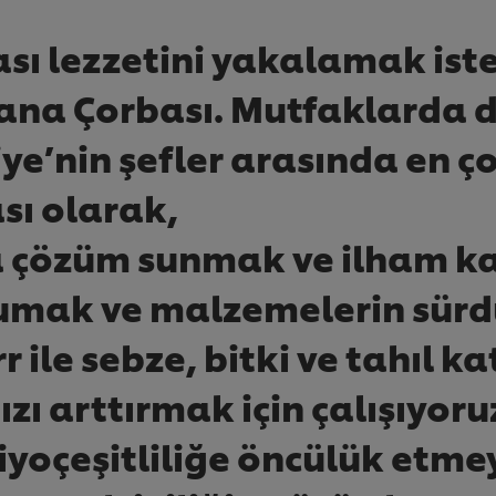
ı lezzetini yakalamak istey
ana Çorbası. Mutfaklarda da
e’nin şefler arasında en ço
sı olarak,
 çözüm sunmak ve ilham ka
mak ve malzemelerin sürdür
 ile sebze, bitki ve tahıl k
ızı arttırmak için çalışıyor
yoçeşitliliğe öncülük etmey