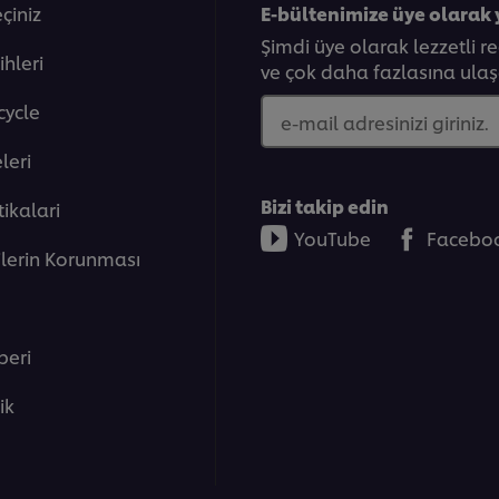
eçiniz
E-bültenimize üye olarak 
Şimdi üye olarak lezzetli r
ihleri
ve çok daha fazlasına ulaşa
cycle
e-mail adresinizi giriniz.
eleri̇
Bizi takip edin
tikalari
YouTube
Facebo
rilerin Korunması
beri
lik