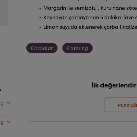
Margarin ile semizotu , kuru nane sotel
Kaynayan çorbaya son 5 dakika ilave ed
Limon suyuda eklenerek çorba finalize 
Çorbalar
Catering
İlk değerlendir
2 l
 g
Puan Gö
 g