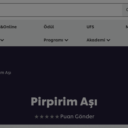
r&Online
Ödül
UFS
M
Programı
Akademi
rim Aşı
Pirpirim Aşı
Bu
Puan Gönder
recipe