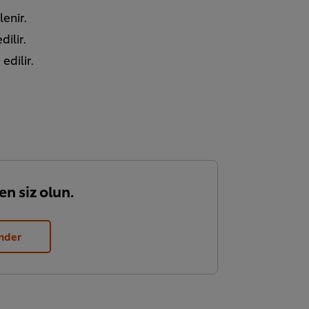
enir.
ilir.
edilir.
en siz olun.
nder