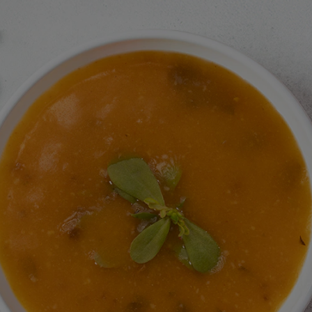
için
değerlendirme
gönderilmedi