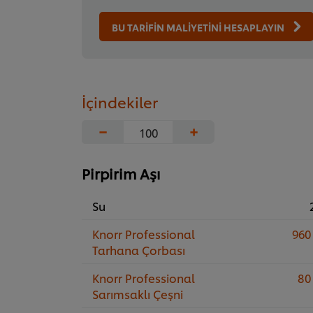
BU TARİFİN MALİYETİNİ HESAPLAYIN
İçindekiler
−
+
Pirpirim Aşı
Su
Knorr Professional
960
Tarhana Çorbası
Knorr Professional
80
Sarımsaklı Çeşni