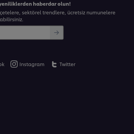
yeniliklerden haberdar olun!
eçetelere, sektörel trendlere, ücretsiz numunelere
bilirsiniz.
ok
Instagram
Twitter