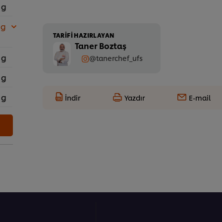
 g
 g
TARIFI HAZIRLAYAN
Taner Boztaş
 g
@tanerchef_ufs
 g
 g
İndir
Yazdır
E-mail