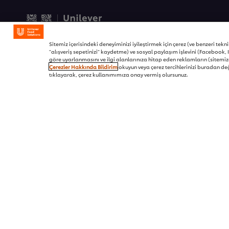
© 2026 Unilever Food Soluti
Sitemiz içerisindeki deneyiminizi iyileştirmek için çerez (ve benzeri teknikl
"alışveriş sepetinizi" kaydetme) ve sosyal paylaşım işlevini (Facebook, I
göre uyarlanmasını ve ilgi alanlarınıza hitap eden reklamların (sitemizd
Çerezler Hakkında Bildirim
okuyun veya çerez tercihlerinizi buradan değ
tıklayarak, çerez kullanımımıza onay vermiş olursunuz.