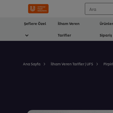
Ara
Şeflere Özel
İlham Veren
Ürünle
Tarifler
Sipariş
Pirpi
Ana Sayfa
İlham Veren Tarifler | UFS