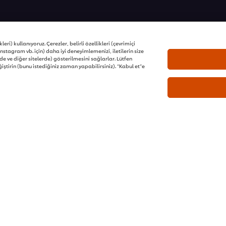
ons | Tüm hakları saklıdır
eri) kullanıyoruz. Çerezler, belirli özellikleri (çevrimiçi
nstagram vb. için) daha iyi deneyimlemenizi, iletilerin size
e ve diğer sitelerde) gösterilmesini sağlarlar. Lütfen
iştirin (bunu istediğiniz zaman yapabilirsiniz). “Kabul et”e