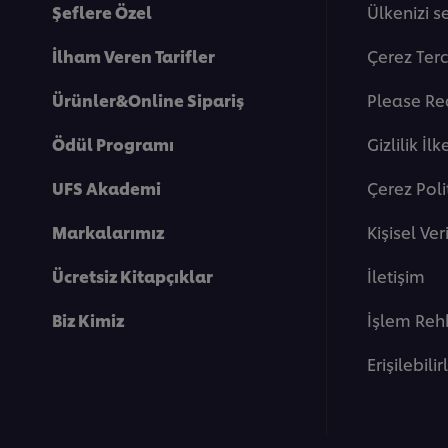
Şeflere Özel
Ülkenizi s
İlham Veren Tarifler
Çerez Terc
Ürünler&Online Sipariş
Please Re
Ödül Programı
Gi̇zli̇li̇k İlk
UFS Akademi
Çerez Poli
Markalarımız
Kişisel Ve
Ücretsiz Kitapçıklar
İletişim
Biz Kimiz
İşlem Reh
Erişilebilir