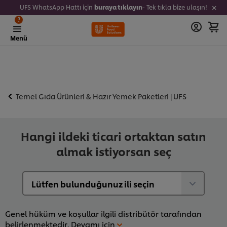
UFS WhatsApp Hattı için
buraya tıklayın
- Tek tıkla bize ulaşın!
?
Menü
Temel Gıda Ürünleri & Hazır Yemek Paketleri | UFS
Hangi ildeki ticari ortaktan satın
almak istiyorsan seç
Genel hüküm ve koşullar ilgili distribütör tarafından
belirlenmektedir.
Devamı için