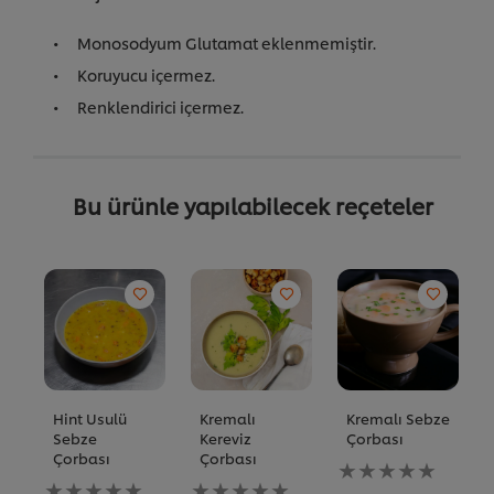
Monosodyum Glutamat eklenmemiştir.
Koruyucu içermez.
Renklendirici içermez.
Bu ürünle yapılabilecek reçeteler
Hint Usulü
Kremalı
Kremalı Sebze
Sebze
Kereviz
Çorbası
Çorbası
Çorbası
Bu
Bu
Bu
recipe