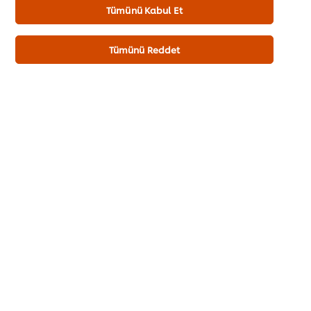
karabiber, maydanoz, zerdeçal. İz miktarda yumurta, hardal ,
Tümünü Kabul Et
soya, çam fıstığı, badem, fındık ve susam içerebilir.
Tümünü Reddet
Alerjen Bilgisi
İz miktarda yumurta, hardal ,soya, çam fıstığı, badem, fındık
ve susam içerebilir.
Besin Değerleri
Enerji kJ
100.00 kJ
Enerji kcal
23.90 kcal
Yağ (Toplam)
0.60 g
Doymuş Yağ
0.30 g
Karbonhidrat
4.00 g
Şeker