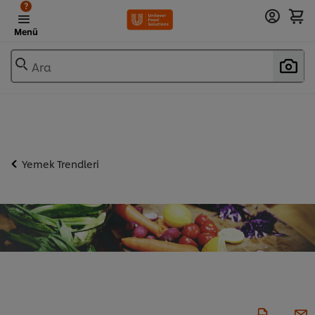
?
Menü
Ara
Yemek Trendleri