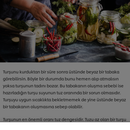
Turşunu kurduktan bir süre sonra üstünde beyaz bir tabaka
görebilirsin. Böyle bir durumda bunu hemen alıp atmalısın
yoksa turşunun tadını bozar. Bu tabakanın oluşma sebebi ise
hazırladığın turşu suyunun tuz oranında bir sorun olmasıdır.
Turşuyu uygun sıcaklıkta bekletmemek de yine üstünde beyaz
Sitemiz içerisindeki deneyiminizi iyileştirmek için çerez
bir tabakanın oluşmasına sebep olabilir.
(ve benzeri teknikleri) kullanıyoruz. Çerezler, belirli
özellikleri (çevrimiçi "alışveriş sepetinizi" kaydetme) ve
Turşunun en önemli oranı tuz dengesidir. Tuzu az olan bir turşu
sosyal paylaşım işlevini (Facebook, Instagram vb. için)
daha iyi deneyimlemenizi, iletilerin size göre
suyu içindeki sebzeleri yumuşatırken suyu da bulanıklaştırır.
uyarlanmasını ve ilgi alanlarınıza hitap eden