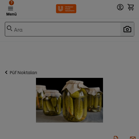
?
Menü
Ara
Püf Noktaları