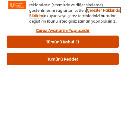
Eğer tuzu çoksa da bu durumda turşunun olgunlaşma süresi
reklamların (sitemizde ve diğer sitelerde)
artar ancak turşunun üstünde su birikir. Bu fazla su da
gösterilmesini sağlarlar. Lütfen
Çerezler Hakkında
Bildirim
okuyun veya çerez tercihlerinizi buradan
zamanla taşmaya başlar. Eğer bu şekilde turşu suyu eksilirse
değiştirin (bunu istediğiniz zaman yapabilirsiniz).
yerine tekrar turşu suyu hazırlayıp eklemelisin.
“Kabul et”e tıklayarak, çerez kullanımımıza onay
Çerez Ayarlarını Yapılandır
vermiş olursunuz.
Turşu Suyu Kaç Kalori ve Turşu Suyu Tekrar
Tümünü Kabul Et
Kullanılır mı?
Tümünü Reddet