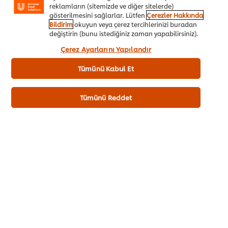
reklamların (sitemizde ve diğer sitelerde)
gösterilmesini sağlarlar. Lütfen
Çerezler Hakkında
Bildirim
okuyun veya çerez tercihlerinizi buradan
değiştirin (bunu istediğiniz zaman yapabilirsiniz).
“Kabul et”e tıklayarak, çerez kullanımımıza onay
Çerez Ayarlarını Yapılandır
vermiş olursunuz.
Knorr Professional Akdeniz Salata
Tümünü Kabul Et
Sosu 1KG
Tümünü Reddet
Knorr Professional Maydanozlu ve Frenk Soğanlı
Akdeniz Salata Sosu