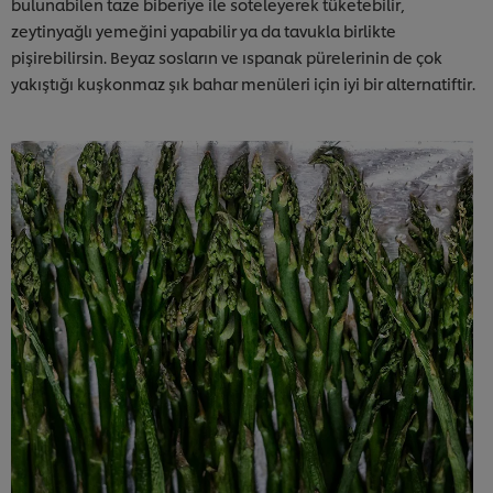
bulunabilen taze biberiye ile soteleyerek tüketebilir,
zeytinyağlı yemeğini yapabilir ya da tavukla birlikte
pişirebilirsin. Beyaz sosların ve ıspanak pürelerinin de çok
yakıştığı kuşkonmaz şık bahar menüleri için iyi bir alternatiftir.