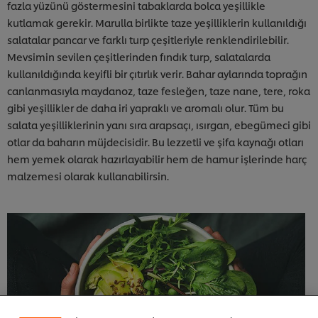
fazla yüzünü göstermesini tabaklarda bolca yeşillikle
kutlamak gerekir. Marulla birlikte taze yeşilliklerin kullanıldığı
salatalar pancar ve farklı turp çeşitleriyle renklendirilebilir.
Mevsimin sevilen çeşitlerinden fındık turp, salatalarda
kullanıldığında keyifli bir çıtırlık verir. Bahar aylarında toprağın
canlanmasıyla maydanoz, taze fesleğen, taze nane, tere, roka
gibi yeşillikler de daha iri yapraklı ve aromalı olur. Tüm bu
salata yeşilliklerinin yanı sıra arapsaçı, ısırgan, ebegümeci gibi
otlar da baharın müjdecisidir. Bu lezzetli ve şifa kaynağı otları
hem yemek olarak hazırlayabilir hem de hamur işlerinde harç
malzemesi olarak kullanabilirsin.
Sitemiz içerisindeki deneyiminizi iyileştirmek için çerez
(ve benzeri teknikleri) kullanıyoruz. Çerezler, belirli
özellikleri (çevrimiçi "alışveriş sepetinizi" kaydetme) ve
sosyal paylaşım işlevini (Facebook, Instagram vb. için)
daha iyi deneyimlemenizi, iletilerin size göre
uyarlanmasını ve ilgi alanlarınıza hitap eden