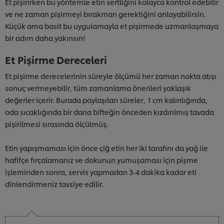
Et pişirirken bu yöntemle etin sertliğini kolayca kontrol edebilir
ve ne zaman pişirmeyi bırakman gerektiğini anlayabilirsin.
Küçük ama basit bu uygulamayla et pişirmede uzmanlaşmaya
bir adım daha yakınsın!
Et Pişirme Dereceleri
Et pişirme derecelerinin süreyle ölçümü her zaman nokta atışı
sonuç vermeyebilir, tüm zamanlama önerileri yaklaşık
değerler içerir. Burada paylaşılan süreler, 1 cm kalınlığında,
oda sıcaklığında bir dana bifteğin önceden kızdırılmış tavada
pişirilmesi sırasında ölçülmüş.
Etin yapışmaması için önce çiğ etin her iki tarafını da yağ ile
hafifçe fırçalamanız ve dokunun yumuşaması için pişme
işleminden sonra, servis yapmadan 3-4 dakika kadar eti
dinlendirmeniz tavsiye edilir.