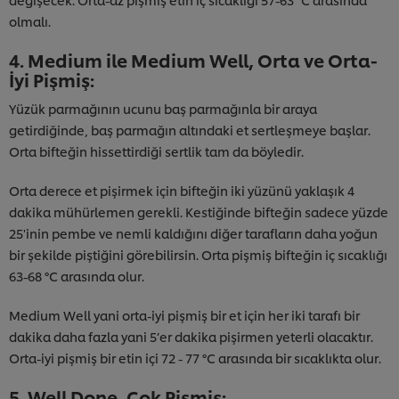
olmalı.
4. Medium ile Medium Well, Orta ve Orta-
İyi Pişmiş:
Yüzük parmağının ucunu baş parmağınla bir araya
getirdiğinde, baş parmağın altındaki et sertleşmeye başlar.
Orta bifteğin hissettirdiği sertlik tam da böyledir.
Orta derece et pişirmek için bifteğin iki yüzünü yaklaşık 4
dakika mühürlemen gerekli. Kestiğinde bifteğin sadece yüzde
25'inin pembe ve nemli kaldığını diğer tarafların daha yoğun
bir şekilde piştiğini görebilirsin. Orta pişmiş bifteğin iç sıcaklığı
63-68 °C arasında olur.
Medium Well yani orta-iyi pişmiş bir et için her iki tarafı bir
dakika daha fazla yani 5’er dakika pişirmen yeterli olacaktır.
Orta-iyi pişmiş bir etin içi 72 - 77 °C arasında bir sıcaklıkta olur.
Sitemiz içerisindeki deneyiminizi iyileştirmek için çerez
(ve benzeri teknikleri) kullanıyoruz. Çerezler, belirli
özellikleri (çevrimiçi "alışveriş sepetinizi" kaydetme) ve
5. Well Done, Çok Pişmiş: