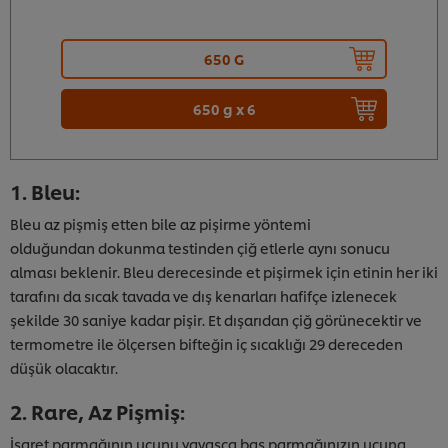
650 G
650 g x 6
1. Bleu:
Bleu az pişmiş etten bile az pişirme yöntemi
olduğundan dokunma testinden çiğ etlerle aynı sonucu
alması beklenir. Bleu derecesinde et pişirmek için etinin her iki
tarafını da sıcak tavada ve dış kenarları hafifçe izlenecek
şekilde 30 saniye kadar pişir. Et dışarıdan çiğ görünecektir ve
termometre ile ölçersen bifteğin iç sıcaklığı 29 dereceden
düşük olacaktır.
2. Rare, Az Pişmiş:
İşaret parmağının ucunu yavaşça baş parmağınızın ucuna