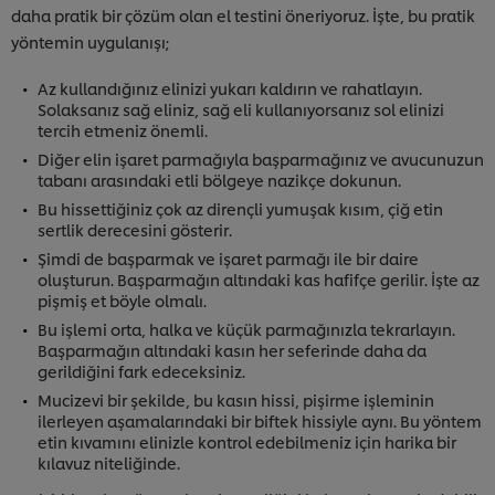
daha pratik bir çözüm olan el testini öneriyoruz. İşte, bu pratik
yöntemin uygulanışı;
Az kullandığınız elinizi yukarı kaldırın ve rahatlayın.
Solaksanız sağ eliniz, sağ eli kullanıyorsanız sol elinizi
tercih etmeniz önemli.
Diğer elin işaret parmağıyla başparmağınız ve avucunuzun
tabanı arasındaki etli bölgeye nazikçe dokunun.
Bu hissettiğiniz çok az dirençli yumuşak kısım, çiğ etin
sertlik derecesini gösterir.
Şimdi de başparmak ve işaret parmağı ile bir daire
oluşturun. Başparmağın altındaki kas hafifçe gerilir. İşte az
pişmiş et böyle olmalı.
Bu işlemi orta, halka ve küçük parmağınızla tekrarlayın.
Başparmağın altındaki kasın her seferinde daha da
gerildiğini fark edeceksiniz.
Mucizevi bir şekilde, bu kasın hissi, pişirme işleminin
ilerleyen aşamalarındaki bir biftek hissiyle aynı. Bu yöntem
etin kıvamını elinizle kontrol edebilmeniz için harika bir
kılavuz niteliğinde.