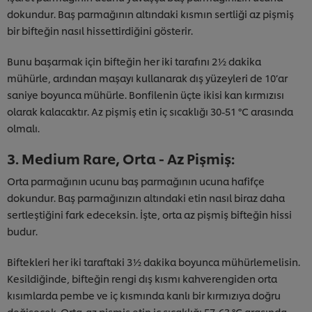
dokundur. Baş parmağının altındaki kısmın sertliği az pişmiş
bir bifteğin nasıl hissettirdiğini gösterir.
Bunu başarmak için bifteğin her iki tarafını 2½ dakika
mühürle, ardından maşayı kullanarak dış yüzeyleri de 10’ar
saniye boyunca mühürle. Bonfilenin üçte ikisi kan kırmızısı
olarak kalacaktır. Az pişmiş etin iç sıcaklığı 30-51 °C arasında
olmalı.
3. Medium Rare, Orta - Az Pişmiş:
Orta parmağının ucunu baş parmağının ucuna hafifçe
dokundur. Baş parmağınızın altındaki etin nasıl biraz daha
sertleştiğini fark edeceksin. İşte, orta az pişmiş bifteğin hissi
budur.
Biftekleri her iki taraftaki 3½ dakika boyunca mühürlemelisin.
Kesildiğinde, bifteğin rengi dış kısmı kahverengiden orta
kısımlarda pembe ve iç kısmında kanlı bir kırmızıya doğru
değişecek. Orta-az pişmiş etin iç sıcaklığı 57-63 °C arasında