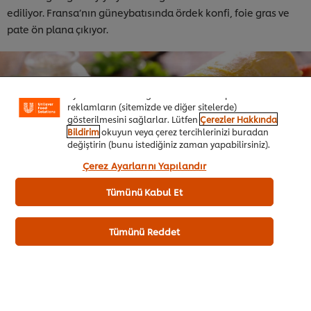
ediliyor. Fransa’nın güneybatısında ördek konfi, foie gras ve
pate ön plana çıkıyor.
Sitemiz içerisindeki deneyiminizi iyileştirmek için çerez
(ve benzeri teknikleri) kullanıyoruz. Çerezler, belirli
özellikleri (çevrimiçi "alışveriş sepetinizi" kaydetme) ve
sosyal paylaşım işlevini (Facebook, Instagram vb. için)
daha iyi deneyimlemenizi, iletilerin size göre
uyarlanmasını ve ilgi alanlarınıza hitap eden
reklamların (sitemizde ve diğer sitelerde)
gösterilmesini sağlarlar. Lütfen
Çerezler Hakkında
Bildirim
okuyun veya çerez tercihlerinizi buradan
değiştirin (bunu istediğiniz zaman yapabilirsiniz).
“Kabul et”e tıklayarak, çerez kullanımımıza onay
Çerez Ayarlarını Yapılandır
vermiş olursunuz.
Tümünü Kabul Et
Tümünü Reddet
Fransa’nın gastronomi açısından en gelişmiş şehri Lyon.
Lyon’da av etleri, sebze ve meyve ağırlıklı bir mutfak hakim.
Fransızların ünlü soğan çorbası da Lyon’dan çıkmış. Bordeaux
bölgesi şarabın merkezi olarak görülürken Toulouse