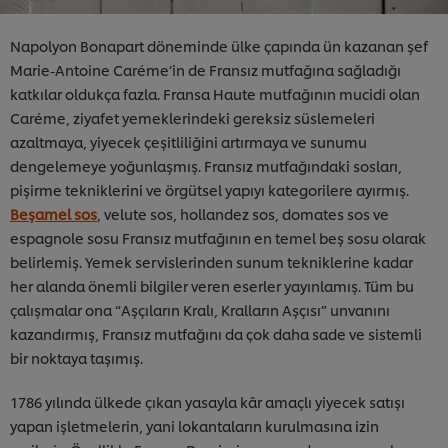
Napolyon Bonapart döneminde ülke çapında ün kazanan şef
Marie-Antoine Caréme’in de Fransız mutfağına sağladığı
katkılar oldukça fazla. Fransa Haute mutfağının mucidi olan
Caréme, ziyafet yemeklerindeki gereksiz süslemeleri
azaltmaya, yiyecek çeşitliliğini artırmaya ve sunumu
dengelemeye yoğunlaşmış. Fransız mutfağındaki sosları,
pişirme tekniklerini ve örgütsel yapıyı kategorilere ayırmış.
Beşamel sos
, velute sos, hollandez sos, domates sos ve
espagnole sosu Fransız mutfağının en temel beş sosu olarak
belirlemiş. Yemek servislerinden sunum tekniklerine kadar
her alanda önemli bilgiler veren eserler yayınlamış. Tüm bu
çalışmalar ona “Aşçıların Kralı, Kralların Aşçısı” unvanını
kazandırmış, Fransız mutfağını da çok daha sade ve sistemli
bir noktaya taşımış.
1786 yılında ülkede çıkan yasayla kâr amaçlı yiyecek satışı
yapan işletmelerin, yani lokantaların kurulmasına izin