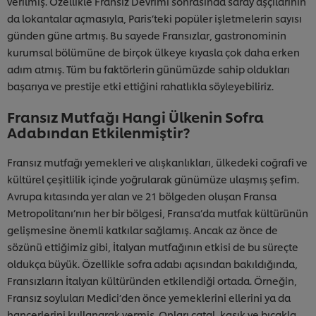
verilmiş. Özellikle Fransız Devrimi sonrasında saray aşçılarının
da lokantalar açmasıyla, Paris’teki popüler işletmelerin sayısı
günden güne artmış. Bu sayede Fransızlar, gastronominin
kurumsal bölümüne de birçok ülkeye kıyasla çok daha erken
adım atmış. Tüm bu faktörlerin günümüzde sahip oldukları
başarıya ve prestije etki ettiğini rahatlıkla söyleyebiliriz.
Fransız Mutfağı Hangi Ülkenin Sofra
Adabından Etkilenmiştir?
Fransız mutfağı yemekleri ve alışkanlıkları, ülkedeki coğrafi ve
kültürel çeşitlilik içinde yoğrularak günümüze ulaşmış şefim.
Avrupa kıtasında yer alan ve 21 bölgeden oluşan Fransa
Metropolitanı’nın her bir bölgesi, Fransa’da mutfak kültürünün
gelişmesine önemli katkılar sağlamış. Ancak az önce de
sözünü ettiğimiz gibi, İtalyan mutfağının etkisi de bu süreçte
oldukça büyük. Özellikle sofra adabı açısından bakıldığında,
Fransızların İtalyan kültüründen etkilendiği ortada. Örneğin,
Fransız soyluları Medici’den önce yemeklerini ellerini ya da
hançerlerini kullanarak yermiş. Onları çatal, kaşık ve bıçakla