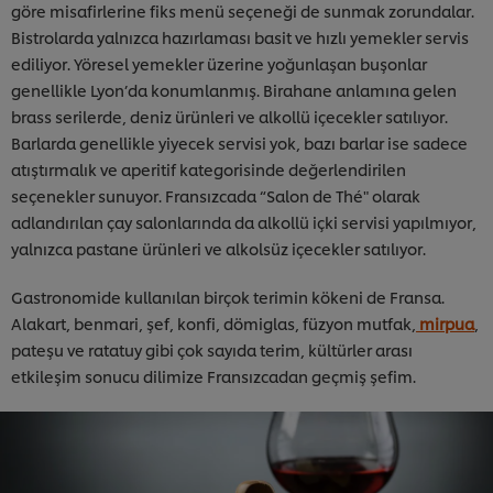
göre misafirlerine fiks menü seçeneği de sunmak zorundalar.
Bistrolarda yalnızca hazırlaması basit ve hızlı yemekler servis
ediliyor. Yöresel yemekler üzerine yoğunlaşan buşonlar
genellikle Lyon’da konumlanmış. Birahane anlamına gelen
brass serilerde, deniz ürünleri ve alkollü içecekler satılıyor.
Barlarda genellikle yiyecek servisi yok, bazı barlar ise sadece
atıştırmalık ve aperitif kategorisinde değerlendirilen
seçenekler sunuyor. Fransızcada “Salon de Thé" olarak
adlandırılan çay salonlarında da alkollü içki servisi yapılmıyor,
yalnızca pastane ürünleri ve alkolsüz içecekler satılıyor.
Gastronomide kullanılan birçok terimin kökeni de Fransa.
Alakart, benmari, şef, konfi, dömiglas, füzyon mutfak,
mirpua
,
pateşu ve ratatuy gibi çok sayıda terim, kültürler arası
etkileşim sonucu dilimize Fransızcadan geçmiş şefim.