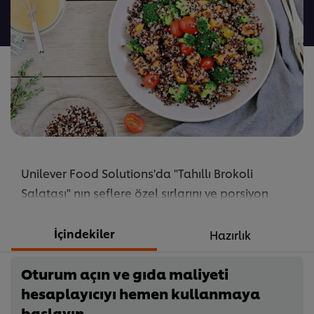
gönderilmedi
Unilever Food Solutions'da "Tahıllı Brokoli
Salatası" nın şeflere özel sırlarını ve porsiyon
adetine göre değişen malzeme gramajlarını
keşfedin!
İçindekiler
Hazırlık
...
Oturum açın ve gıda maliyeti
hesaplayıcıyı hemen kullanmaya
başlayın.