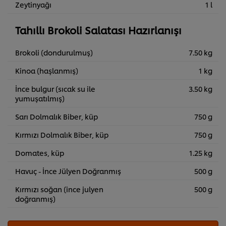
Zeytinyağı
1 l
Tahıllı Brokoli Salatası Hazırlanışı
Brokoli (dondurulmuş)
7.50 kg
Kinoa (haşlanmış)
1 kg
İnce bulgur (sıcak su ile
3.50 kg
yumuşatılmış)
Sarı Dolmalık Biber, küp
750 g
Kırmızı Dolmalık Biber, küp
750 g
Domates, küp
1.25 kg
Havuç - İnce Jülyen Doğranmış
500 g
Kırmızı soğan (ince julyen
500 g
doğranmış)