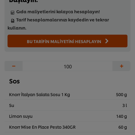
Gıda maliyetlerini kolayca hesaplayın!
Tarif hesaplamalarınızı kaydedin ve tekrar
kullanın.
BU TARİFİN MALİYETİNİ HESAPLAYIN
−
+
Sos
Knorr İtalyan Salata Sosu 1 Kg
500 g
Su
3 l
Limon suyu
140 g
Knorr Mise En Place Pesto 340GR
60 g