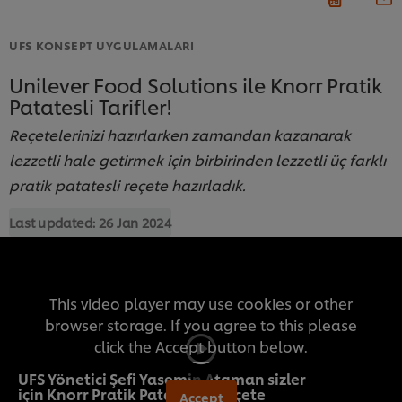
UFS KONSEPT UYGULAMALARI
Unilever Food Solutions ile Knorr Pratik
Patatesli Tarifler!
Reçetelerinizi hazırlarken zamandan kazanarak
lezzetli hale getirmek için birbirinden lezzetli üç farklı
pratik patatesli reçete hazırladık.
Last updated:
26 Jan 2024
This video player may use cookies or other
browser storage. If you agree to this please
click the Accept button below.
UFS Yönetici Şefi Yasemin Ataman sizler
için Knorr Pratik Patatesli 3 reçete
Accept