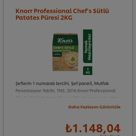
Knorr Professional Chef's Sütlü
Patates Püresi 2KG
Şeflerin 1 numaralı tercihi, Şef paneli, Mutfak
Penetrasyon Takibi, TNS, 2016 Knorr Professional
Chef’s Sütlü Patates Püresi UFS güvencesiyle satın
almak için hemen tıklayın!
Daha Fazlasını Görüntüle
₺1.148,04
10
42