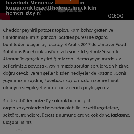
hazırladı. Menünüzü zamandan
kazanarak lezzetli hale getirmek için
hemen izleyin!
00:00
Cheddar peynirli patates topları, karnıbahar graten ve
fırınlanmış kırmızı pancarlı patates püresi ile ızgara
bonfileden oluşan üç reçeteyi 4 Aralık 2017’de Unilever Food
Solutions Facebook sayfamızda yönetici şefimiz Yasemin
Ataman’la gerçekleştirdiğimiz canlı demo yayınımızda siz
şeflerimizle paylaştık. Yayınımızda sorulan sorulara en hızlı ve
doğru cevabı veren şefler bizden hediyeler de kazandı. Canlı
yayınımızın kaydını, Facebook sayfamızdan izleme fırsatı
olmayan sevgili şeflerimiz için videoda paylaşıyoruz.
Siz de e-bültenimize üye olarak bunun gibi
organizasyonlardan haberdar olabilir; lezzetli reçetelere,
sektörel trendlere, ücretsiz numunelere ve çok daha fazlasına
ulaşabilirsiniz.