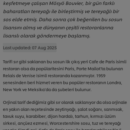
keşfetmeye çalışan Mösyö Bouvier, bir gün farklı
baharatları tereyağı ile birleştirmiş ve tereyağlı bir
sos elde etmiş. Daha sonra çok beğenilen bu sosun
lisansını almış ve dünyanın çeşitli restoranlarına
lisanslı olarak göndermeye başlamış.
Last updated:
07 Aug 2025
Tarifi sır gibi saklanan bu sosun ilk çıkış yeri Cafe de Paris isimli
restoran olsa da popülaritesini Paris, Porte Mailot’ta bulunan
Relais de Venise isimli restoranda kazanmıştır. 1959
senesinden beri hizmet veren bu popüler restoranın Londra,
New York ve Meksika’da da şubeleri bulunur.
Orjinal tarif dediğimiz gibi sır olarak saklanıyor da olsa orjinale
en yakın olan reçetesinde zeytinyağı, şalot soğanı, sarımsak,
tavuk suyu, karabiber, dijon hardalı, tarhun, kırmızı üzüm
sirkesi, ançüez ezmesi, Worcestershire sosu, tuz ve tereyağı
yer alır. Şimdi gel, Cafe de Paris sosu ile hazırlayabileceğin 5