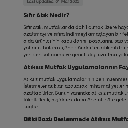
Last updated:
01 Mar 2023
Sıfır Atık Nedir?
Sıfır atık, mutfaklar da dahil olmak üzere haya
azaltmayı ve sıfıra indirmeyi amaçlayan bir fe
gıda ürünlerinin kabuklarını, posalarını, sap ve
yollarını bularak çöpe gönderilen atık miktar
yeniden kullanma ve genel atığı azaltma yoluy
Atıksız Mutfak Uygulamalarının Fa
Atıksız mutfak uygulamalarının benimsenmesi,
İşletmeler atıkları azaltarak imha maliyetlerin
azaltabilirler. Bunun yanında; atıksız mutfak 
tüketiciler için giderek daha önemli hâle gele
sağlar.
Bitki Bazlı Beslenmede Atıksız Mut