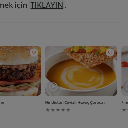
mek için
TIKLAYIN
.
ger
Hindistan Cevizli Havuç Çorbası
Fır
Bu
Bu
recipe
re
için
içi
değerlendirme
de
gönderilmedi
gö