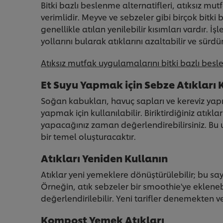
Bitki bazlı beslenme alternatifleri, atıksız m
verimlidir. Meyve ve sebzeler gibi birçok bitki 
genellikle atılan yenilebilir kısımları vardır. 
yollarını bularak atıklarını azaltabilir ve sürd
Atıksız mutfak uygulamalarını bitki bazlı besle
Et Suyu Yapmak için Sebze Atıkları 
Soğan kabukları, havuç sapları ve kereviz yaprak
yapmak için kullanılabilir. Biriktirdiğiniz atık
yapacağınız zaman değerlendirebilirsiniz. Bu uyg
bir temel oluşturacaktır.
Atıkları Yeniden Kullanın
Atıklar yeni yemeklere dönüştürülebilir; bu say
Örneğin, atık sebzeler bir smoothie'ye ekleneb
değerlendirilebilir. Yeni tarifler denemekten 
Kompost Yemek Atıkları