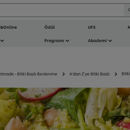
r&Online
Ödül
UFS
M
Programı
Akademi
Bitk
ntmade - Bitki Bazlı Beslenme
A'dan Z'ye Bitki Bazlı