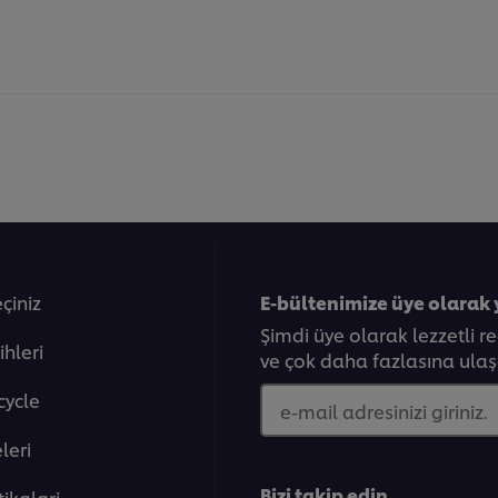
eçiniz
E-bültenimize üye olarak 
Şimdi üye olarak lezzetli r
ihleri
ve çok daha fazlasına ulaşa
cycle
e-mail adresinizi giriniz.
eleri̇
Bizi takip edin
tikalari