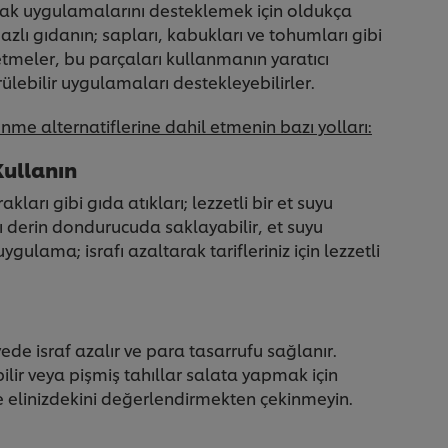
utfak uygulamalarını desteklemek için oldukça
bazlı gıdanın; sapları, kabukları ve tohumları gibi
İşletmeler, bu parçaları kullanmanın yaratıcı
ürülebilir uygulamaları destekleyebilirler.
nme alternatiflerine dahil etmenin bazı yolları:
Kullanın
ları gibi gıda atıkları; lezzetli bir et suyu
ları derin dondurucuda saklayabilir, et suyu
ulama; israfı azaltarak tarifleriniz için lezzetli
ede israf azalır ve para tasarrufu sağlanır.
ilir veya pişmiş tahıllar salata yapmak için
ve elinizdekini değerlendirmekten çekinmeyin.