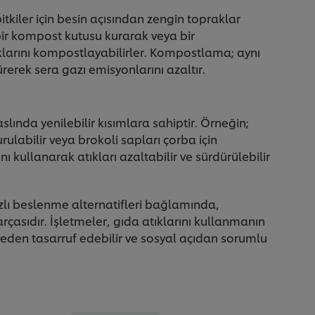
kiler için besin açısından zengin topraklar
 bir kompost kutusu kurarak veya bir
klarını kompostlayabilirler. Kompostlama; aynı
erek sera gazı emisyonlarını azaltır.
aslında yenilebilir kısımlara sahiptir. Örneğin;
rulabilir veya brokoli sapları çorba için
nı kullanarak atıkları azaltabilir ve sürdürülebilir
azlı beslenme alternatifleri bağlamında,
rçasıdır. İşletmeler, gıda atıklarını kullanmanın
ütçeden tasarruf edebilir ve sosyal açıdan sorumlu