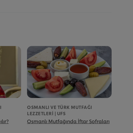
ortalama
puan,
1
puan
üzerinden
5
üzerinden
5.0.
I
OSMANLI VE TÜRK MUTFAĞI
LEZZETLERI | UFS
lır?
Osmanlı Mutfağında İftar Sofraları