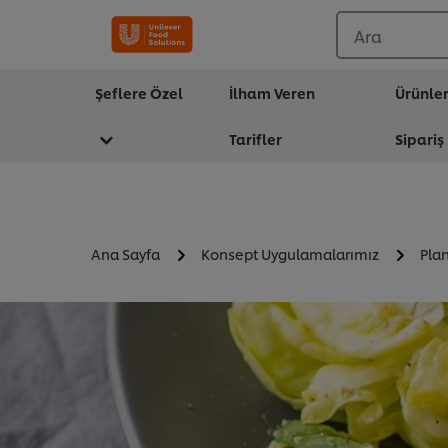
Ara
Şeflere Özel
İlham Veren
Ürünle
Tarifler
Sipariş
Ana Sayfa
Konsept Uygulamalarımız
Pla