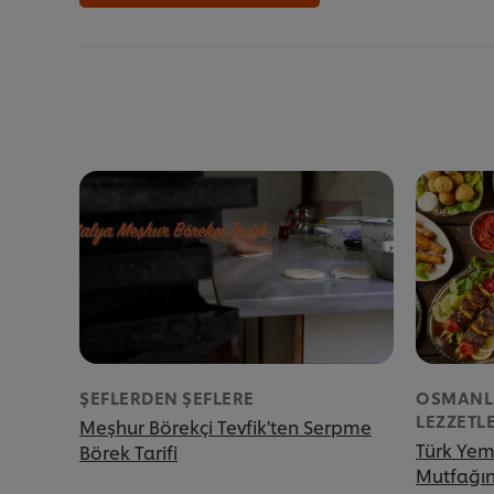
ŞEFLERDEN ŞEFLERE
OSMANLI
LEZZETLE
Meşhur Börekçi Tevfik'ten Serpme
Türk Yem
Börek Tarifi
Mutfağın