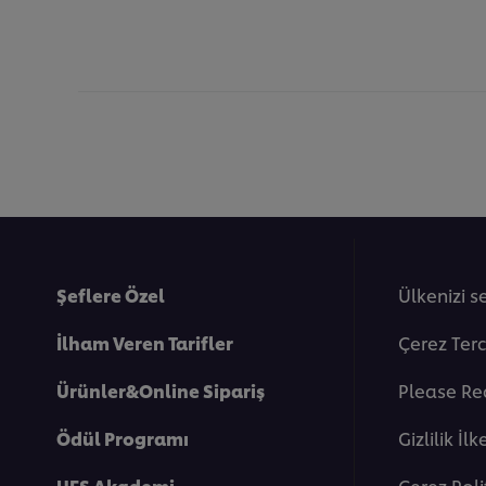
Şeflere Özel
Ülkenizi s
İlham Veren Tarifler
Çerez Terc
Ürünler&Online Sipariş
Please Re
Ödül Programı
Gi̇zli̇li̇k İlk
UFS Akademi
Çerez Poli