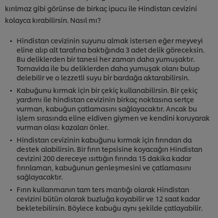
kırılmaz gibi görünse de birkaç ipucu ile Hindistan cevizini
kolayca kırabilirsin. Nasıl mı?
Hindistan cevizinin suyunu almak istersen eğer meyveyi
eline alıp alt tarafına baktığında 3 adet delik göreceksin.
Bu deliklerden bir tanesi her zaman daha yumuşaktır.
Tornavida ile bu deliklerden daha yumuşak olanı bulup
delebilir ve o lezzetli suyu bir bardağa aktarabilirsin.
Kabuğunu kırmak için bir çekiç kullanabilirsin. Bir çekiç
yardımı ile hindistan cevizinin birkaç noktasına sertçe
vurman, kabuğun çatlamasını sağlayacaktır. Ancak bu
işlem sırasında eline eldiven giymen ve kendini koruyarak
vurman olası kazaları önler.
Hindistan cevizinin kabuğunu kırmak için fırından da
destek alabilirsin. Bir fırın tepsisine koyacağın Hindistan
cevizini 200 dereceye ısıttığın fırında 15 dakika kadar
fırınlaman, kabuğunun genleşmesini ve çatlamasını
sağlayacaktır.
Fırın kullanmanın tam ters mantığı olarak Hindistan
cevizini bütün olarak buzluğa koyabilir ve 12 saat kadar
bekletebilirsin. Böylece kabuğu aynı şekilde çatlayabilir.