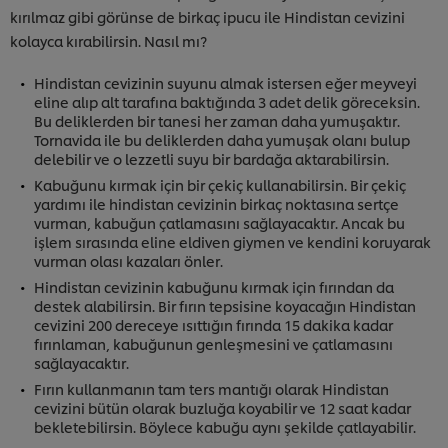
kırılmaz gibi görünse de birkaç ipucu ile Hindistan cevizini
kolayca kırabilirsin. Nasıl mı?
Hindistan cevizinin suyunu almak istersen eğer meyveyi
eline alıp alt tarafına baktığında 3 adet delik göreceksin.
Bu deliklerden bir tanesi her zaman daha yumuşaktır.
Tornavida ile bu deliklerden daha yumuşak olanı bulup
delebilir ve o lezzetli suyu bir bardağa aktarabilirsin.
Kabuğunu kırmak için bir çekiç kullanabilirsin. Bir çekiç
yardımı ile hindistan cevizinin birkaç noktasına sertçe
vurman, kabuğun çatlamasını sağlayacaktır. Ancak bu
işlem sırasında eline eldiven giymen ve kendini koruyarak
vurman olası kazaları önler.
Hindistan cevizinin kabuğunu kırmak için fırından da
destek alabilirsin. Bir fırın tepsisine koyacağın Hindistan
cevizini 200 dereceye ısıttığın fırında 15 dakika kadar
fırınlaman, kabuğunun genleşmesini ve çatlamasını
sağlayacaktır.
Fırın kullanmanın tam ters mantığı olarak Hindistan
cevizini bütün olarak buzluğa koyabilir ve 12 saat kadar
bekletebilirsin. Böylece kabuğu aynı şekilde çatlayabilir.