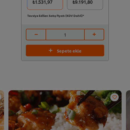
₺1.531,97
₺9.191,80
Tavsiye Edilen Satış Fiyatı (KDV Dahil)*
Sepete ekle