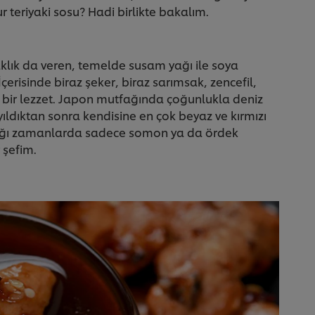
r teriyaki sosu? Hadi birlikte bakalım.
laklık da veren, temelde susam yağı ile soya
İçerisinde biraz şeker, biraz sarımsak, zencefil,
s bir lezzet. Japon mutfağında çoğunlukla deniz
ayıldıktan sonra kendisine en çok beyaz ve kırmızı
ıktığı zamanlarda sadece somon ya da ördek
r şefim.