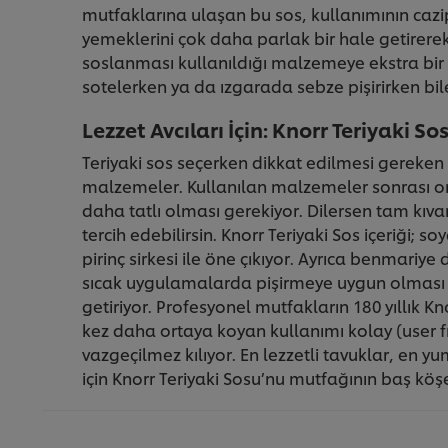
mutfaklarına ulaşan bu sos, kullanımının cazip
yemeklerini çok daha parlak bir hale getirerek 
soslanması kullanıldığı malzemeye ekstra bi
sotelerken ya da ızgarada sebze pişirirken bile
Lezzet Avcıları İçin: Knorr Teriyaki So
Teriyaki sos seçerken dikkat edilmesi gereken 
malzemeler. Kullanılan malzemeler sonrası or
daha tatlı olması gerekiyor. Dilersen tam kıvam
tercih edebilirsin. Knorr Teriyaki Sos içeriği; s
pirinç sirkesi ile öne çıkıyor. Ayrıca benmar
sıcak uygulamalarda pişirmeye uygun olması K
getiriyor. Profesyonel mutfakların 180 yıllık Kn
kez daha ortaya koyan kullanımı kolay (user fr
vazgeçilmez kılıyor. En lezzetli tavuklar, en yu
için Knorr Teriyaki Sosu’nu mutfağının baş köşe