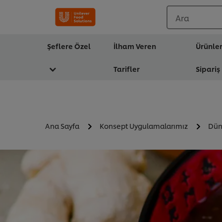
Ara
Şeflere Özel
İlham Veren
Ürünle
Tarifler
Sipariş
Ana Sayfa
Konsept Uygulamalarımız
Dün