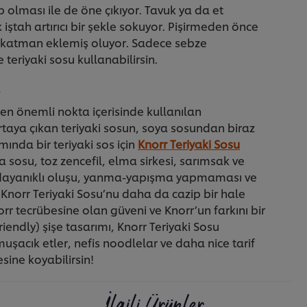
 olması ile de öne çıkıyor. Tavuk ya da et
iştah artırıcı bir şekle sokuyor. Pişirmeden önce
r katman eklemiş oluyor. Sadece sebze
 teriyaki sosu kullanabilirsin.
s
en önemli nokta içerisinde kullanılan
taya çıkan teriyaki sosun, soya sosundan biraz
ında bir teriyaki sos için
Knorr Teriyaki Sosu
oya sosu, toz zencefil, elma sirkesi, sarımsak ve
iye dayanıklı oluşu, yanma-yapışma yapmaması ve
norr Teriyaki Sosu’nu daha da cazip bir hale
orr tecrübesine olan güveni ve Knorr’un farkını bir
iendly) şişe tasarımı, Knorr Teriyaki Sosu
muşacık etler, nefis noodlelar ve daha nice tarif
sine koyabilirsin!
İlgili Ürünler