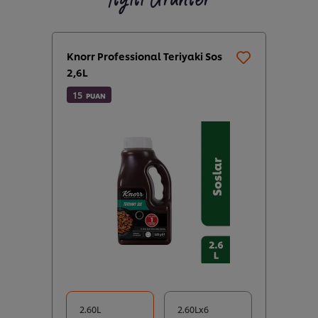
Knorr Professional Teriyaki Sos
2,6L
15
PUAN
2.60L
2.60Lx6