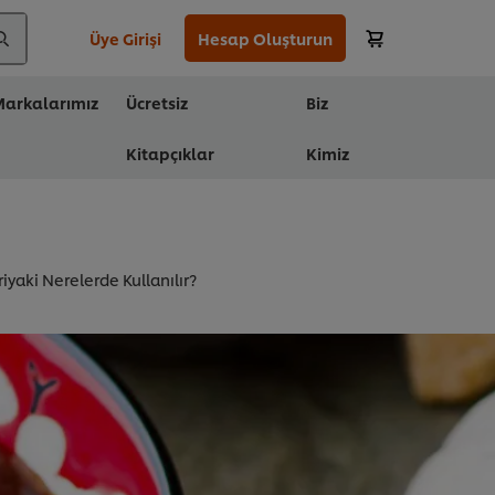
Üye Girişi
Hesap Oluşturun
arkalarımız
Ücretsiz
Biz
Kitapçıklar
Kimiz
riyaki Nerelerde Kullanılır?