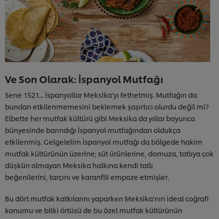
Ve Son Olarak: İspanyol Mutfağı
Sene 1521... İspanyollar Meksika'yı fethetmiş. Mutfağın da
bundan etkilenmemesini beklemek şaşırtıcı olurdu değil mi?
Elbette her mutfak kültürü gibi Meksika da yıllar boyunca
bünyesinde barındığı İspanyol mutfağından oldukça
etkilenmiş. Gelgelelim İspanyol mutfağı da bölgede hakim
mutfak kültürünün üzerine; süt ürünlerine, domuza, tatlıya çok
düşkün olmayan Meksika halkına kendi tatlı
beğenilerini, tarçını ve karanfili empoze etmişler.
Bu dört mutfak katkılarını yaparken Meksika'nın ideal coğrafi
konumu ve bitki örtüsü de bu özel mutfak kültürünün