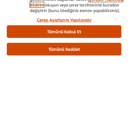
Bildirim
okuyun veya çerez tercihlerinizi buradan
değiştirin (bunu istediğiniz zaman yapabilirsiniz).
“Kabul et”e tıklayarak, çerez kullanımımıza onay
Çerez Ayarlarını Yapılandır
vermiş olursunuz.
Tümünü Kabul Et
Görüntüsü ile Ağız Sulandırsın: Quesadilla
Tarifi
Tümünü Reddet
Malzemeler:
4 adet tortilla ekmeği
250 gram fileto tavuk göğsü
2 yemek kaşığı zeytinyağı
1 adet orta boy kuru soğan
100 gram mantar
1 adet dolmalık kırmızı biber
1 adet dolmalık sarı biber
100 gram rendelenmiş kaşar peyniri
1/4 demet maydanoz