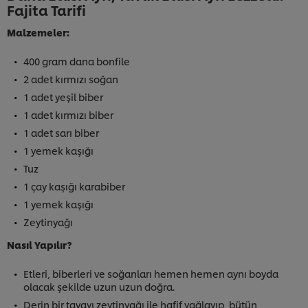
Fajita Tarifi
Malzemeler:
400 gram dana bonfile
2 adet kırmızı soğan
1 adet yeşil biber
1 adet kırmızı biber
1 adet sarı biber
1 yemek kaşığı
Tuz
1 çay kaşığı karabiber
1 yemek kaşığı
Zeytinyağı
Nasıl Yapılır?
Etleri, biberleri ve soğanları hemen hemen aynı boyda
olacak şekilde uzun uzun doğra.
Derin bir tavayı zeytinyağı ile hafif yağlayıp, bütün