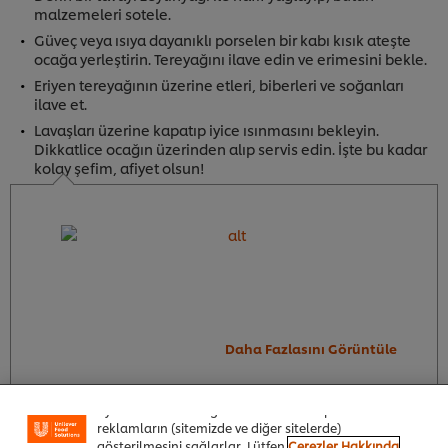
malzemeleri sotele.
Güveç veya ısıya dayanıklı porselen bir kabı kısık ateşte
ocağa yerleştirin. Tereyağını ilave edin ve erimesini bekle.
Eriyen tereyağının üzerine etleri, biberleri ve soğanları
ilave et.
Lavaşları üzerine kapatıp iyice ısınmasını bekleyin.
Dikkatlice ocağın üzerinden alıp servis edin. İşte bu kadar
kolay şefim, afiyet olsun!
Sitemiz içerisindeki deneyiminizi iyileştirmek için çerez
(ve benzeri teknikleri) kullanıyoruz. Çerezler, belirli
Daha Fazlasını Görüntüle
özellikleri (çevrimiçi "alışveriş sepetinizi" kaydetme) ve
sosyal paylaşım işlevini (Facebook, Instagram vb. için)
daha iyi deneyimlemenizi, iletilerin size göre
uyarlanmasını ve ilgi alanlarınıza hitap eden
reklamların (sitemizde ve diğer sitelerde)
gösterilmesini sağlarlar. Lütfen
Çerezler Hakkında