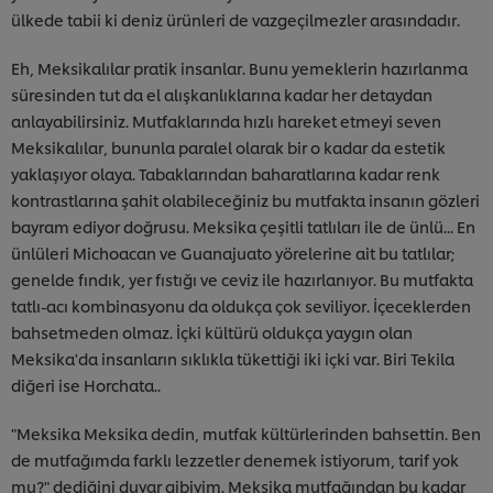
ülkede tabii ki deniz ürünleri de vazgeçilmezler arasındadır.
Eh, Meksikalılar pratik insanlar. Bunu yemeklerin hazırlanma
süresinden tut da el alışkanlıklarına kadar her detaydan
anlayabilirsiniz. Mutfaklarında hızlı hareket etmeyi seven
Meksikalılar, bununla paralel olarak bir o kadar da estetik
yaklaşıyor olaya. Tabaklarından baharatlarına kadar renk
kontrastlarına şahit olabileceğiniz bu mutfakta insanın gözleri
bayram ediyor doğrusu. Meksika çeşitli tatlıları ile de ünlü... En
ünlüleri Michoacan ve Guanajuato yörelerine ait bu tatlılar;
genelde fındık, yer fıstığı ve ceviz ile hazırlanıyor. Bu mutfakta
tatlı-acı kombinasyonu da oldukça çok seviliyor. İçeceklerden
bahsetmeden olmaz. İçki kültürü oldukça yaygın olan
Meksika'da insanların sıklıkla tükettiği iki içki var. Biri Tekila
diğeri ise Horchata..
"Meksika Meksika dedin, mutfak kültürlerinden bahsettin. Ben
de mutfağımda farklı lezzetler denemek istiyorum, tarif yok
mu?" dediğini duyar gibiyim. Meksika mutfağından bu kadar