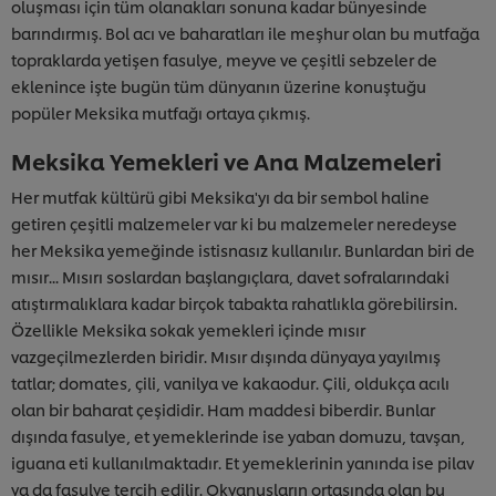
oluşması için tüm olanakları sonuna kadar bünyesinde
barındırmış. Bol acı ve baharatları ile meşhur olan bu mutfağa
topraklarda yetişen fasulye, meyve ve çeşitli sebzeler de
eklenince işte bugün tüm dünyanın üzerine konuştuğu
popüler Meksika mutfağı ortaya çıkmış.
Meksika Yemekleri ve Ana Malzemeleri
Her mutfak kültürü gibi Meksika'yı da bir sembol haline
getiren çeşitli malzemeler var ki bu malzemeler neredeyse
her Meksika yemeğinde istisnasız kullanılır. Bunlardan biri de
mısır... Mısırı soslardan başlangıçlara, davet sofralarındaki
atıştırmalıklara kadar birçok tabakta rahatlıkla görebilirsin.
Özellikle Meksika sokak yemekleri içinde mısır
vazgeçilmezlerden biridir. Mısır dışında dünyaya yayılmış
tatlar; domates, çili, vanilya ve kakaodur. Çili, oldukça acılı
olan bir baharat çeşididir. Ham maddesi biberdir. Bunlar
dışında fasulye, et yemeklerinde ise yaban domuzu, tavşan,
iguana eti kullanılmaktadır. Et yemeklerinin yanında ise pilav
ya da fasulye tercih edilir. Okyanusların ortasında olan bu