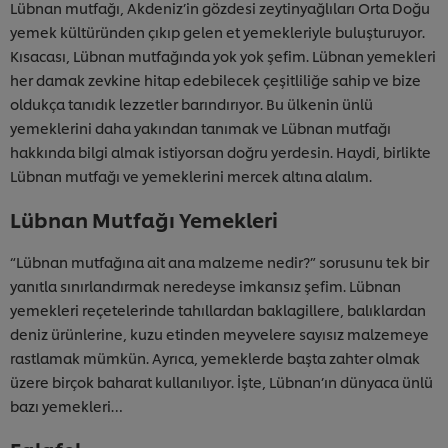
Lübnan mutfağı, Akdeniz’in gözdesi zeytinyağlıları Orta Doğu
yemek kültüründen çıkıp gelen et yemekleriyle buluşturuyor.
Kısacası, Lübnan mutfağında yok yok şefim. Lübnan yemekleri
her damak zevkine hitap edebilecek çeşitliliğe sahip ve bize
oldukça tanıdık lezzetler barındırıyor. Bu ülkenin ünlü
yemeklerini daha yakından tanımak ve Lübnan mutfağı
hakkında bilgi almak istiyorsan doğru yerdesin. Haydi, birlikte
Lübnan mutfağı ve yemeklerini mercek altına alalım.
Lübnan Mutfağı Yemekleri
“Lübnan mutfağına ait ana malzeme nedir?” sorusunu tek bir
yanıtla sınırlandırmak neredeyse imkansız şefim. Lübnan
yemekleri reçetelerinde tahıllardan baklagillere, balıklardan
deniz ürünlerine, kuzu etinden meyvelere sayısız malzemeye
rastlamak mümkün. Ayrıca, yemeklerde başta zahter olmak
üzere birçok baharat kullanılıyor. İşte, Lübnan’ın dünyaca ünlü
bazı yemekleri…