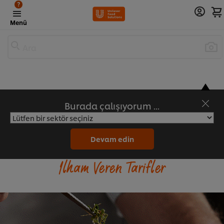
?
Menü
Ara
Burada çalışıyorum ...
Ana Sayfa
Devam edin
İlham Veren Tarifler