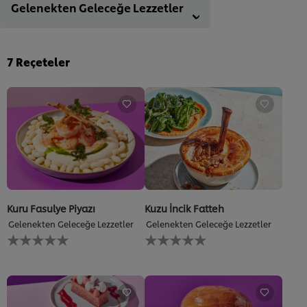
Gelenekten Geleceğe Lezzetler
7
Reçeteler
Kuru Fasulye Piyazı
Kuzu İncik Fatteh
Gelenekten Geleceğe Lezzetler
Gelenekten Geleceğe Lezzetler
Bu
Bu
recipe
recipe
için
için
değerlendirme
değerlendirme
gönderilmedi
gönderilmedi