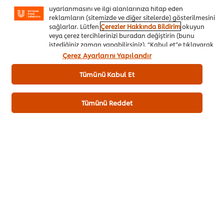
Sotelenmiş Renkli Pazı ve
Çeşnilendirilmiş Paella
uyarlanmasını ve ilgi alanlarınıza hitap eden
Baharatlı Turp Salatası ile
Gelenekten Geleceğe Lezzetler
reklamların (sitemizde ve diğer sitelerde) gösterilmesini
Bu
Gelenekten Geleceğe Lezzetler
sağlarlar. Lütfen
Çerezler Hakkında Bildirim
okuyun
recipe
Bu
veya çerez tercihlerinizi buradan değiştirin (bunu
için
recipe
istediğiniz zaman yapabilirsiniz). “Kabul et”e tıklayarak,
değerlendirme
için
çerez kullanımımıza onay vermiş olursunuz.
Çerez Ayarlarını Yapılandır
gönderilmedi
değerlendirme
gönderilmedi
Tümünü Kabul Et
Tümünü Reddet
Tavuk Bastilla
Gelenekten Geleceğe Lezzetler
Bu
recipe
için
değerlendirme
gönderilmedi