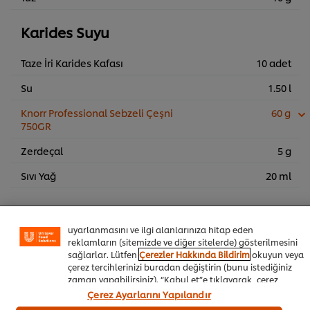
Karides Suyu
Taze İri Karides Kafası
10 adet
Su
1.50 l
Knorr Professional Sebzeli Çeşni
60 g
750GR
Zerdeçal
5 g
Sitemiz içerisindeki deneyiminizi iyileştirmek için çerez (ve
Sıvı Yağ
20 ml
benzeri teknikleri) kullanıyoruz. Çerezler, belirli
özellikleri (çevrimiçi "alışveriş sepetinizi" kaydetme) ve
sosyal paylaşım işlevini (Facebook, Instagram vb. için)
Sunum
daha iyi deneyimlemenizi, iletilerin size göre
uyarlanmasını ve ilgi alanlarınıza hitap eden
Çözdürülmüş İri Karides
35 adet
reklamların (sitemizde ve diğer sitelerde) gösterilmesini
sağlarlar. Lütfen
Çerezler Hakkında Bildirim
okuyun veya
Safran
çerez tercihlerinizi buradan değiştirin (bunu istediğiniz
zaman yapabilirsiniz). “Kabul et”e tıklayarak, çerez
Sarımsak
10 g
kullanımımıza onay vermiş olursunuz.
Çerez Ayarlarını Yapılandır