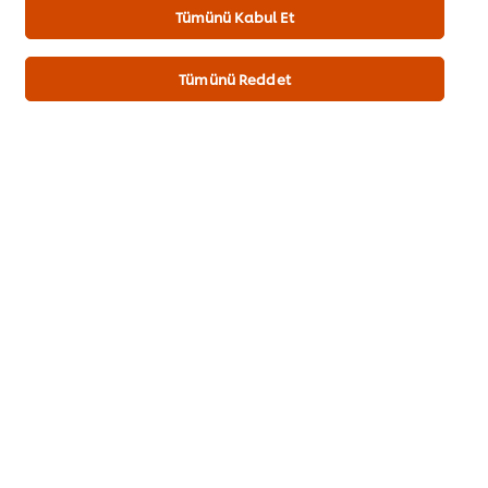
Hellmann's Mayonez 8X385GR
80 g
Tümünü Kabul Et
Tümünü Reddet
Sepete Ekle
Cafe&Bistro
Her Şey Dahil Oteller
Gelenekten Geleceğe Lezzetler
İlk değerlendiren siz olun.
Puan Gönder