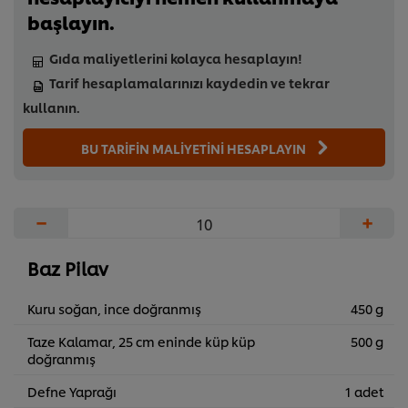
başlayın.
Gıda maliyetlerini kolayca hesaplayın!
Tarif hesaplamalarınızı kaydedin ve tekrar
kullanın.
BU TARİFİN MALİYETİNİ HESAPLAYIN
−
+
Baz Pilav
Kuru soğan, ince doğranmış
450 g
Taze Kalamar, 25 cm eninde küp küp
500 g
doğranmış
Defne Yaprağı
1 adet