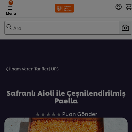
?
Menü
Ara
İlham Veren Tarifler | UFS
Favorilere Ekle
Safranlı Aioli ile Çeşnilendirilmiş
Paella
Bu
Puan Gönder
recipe
için