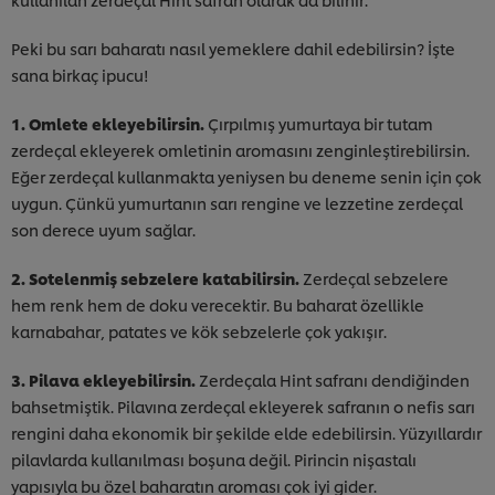
Peki bu sarı baharatı nasıl yemeklere dahil edebilirsin? İşte
sana birkaç ipucu!
1. Omlete ekleyebilirsin.
Çırpılmış yumurtaya bir tutam
zerdeçal ekleyerek omletinin aromasını zenginleştirebilirsin.
Eğer zerdeçal kullanmakta yeniysen bu deneme senin için çok
uygun. Çünkü yumurtanın sarı rengine ve lezzetine zerdeçal
son derece uyum sağlar.
2. Sotelenmiş sebzelere katabilirsin.
Zerdeçal sebzelere
hem renk hem de doku verecektir. Bu baharat özellikle
karnabahar, patates ve kök sebzelerle çok yakışır.
3. Pilava ekleyebilirsin.
Zerdeçala Hint safranı dendiğinden
bahsetmiştik. Pilavına zerdeçal ekleyerek safranın o nefis sarı
rengini daha ekonomik bir şekilde elde edebilirsin. Yüzyıllardır
pilavlarda kullanılması boşuna değil. Pirincin nişastalı
yapısıyla bu özel baharatın aroması çok iyi gider.