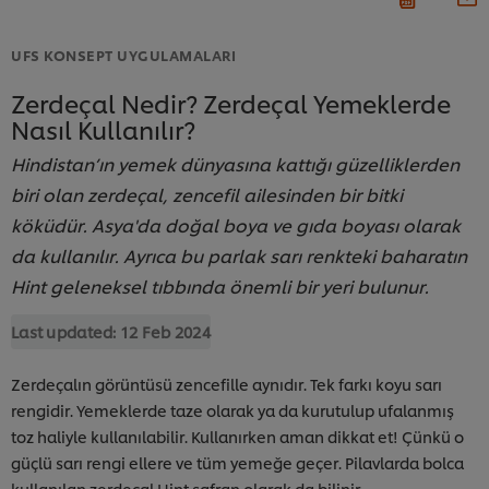
UFS KONSEPT UYGULAMALARI
Zerdeçal Nedir? Zerdeçal Yemeklerde
Nasıl Kullanılır?
Hindistan’ın yemek dünyasına kattığı güzelliklerden
biri olan zerdeçal, zencefil ailesinden bir bitki
köküdür. Asya'da doğal boya ve gıda boyası olarak
da kullanılır. Ayrıca bu parlak sarı renkteki baharatın
Hint geleneksel tıbbında önemli bir yeri bulunur.
Last updated:
12 Feb 2024
Zerdeçalın görüntüsü zencefille aynıdır. Tek farkı koyu sarı
rengidir. Yemeklerde taze olarak ya da kurutulup ufalanmış
toz haliyle kullanılabilir. Kullanırken aman dikkat et! Çünkü o
güçlü sarı rengi ellere ve tüm yemeğe geçer. Pilavlarda bolca
kullanılan zerdeçal Hint safran olarak da bilinir.