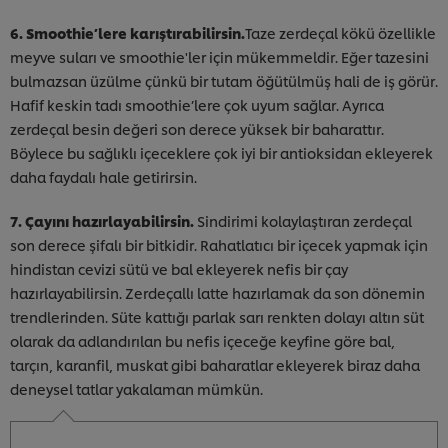
6. Smoothie’lere karıştırabilirsin.
Taze zerdeçal kökü özellikle
meyve suları ve smoothie'ler için mükemmeldir. Eğer tazesini
bulmazsan üzülme çünkü bir tutam öğütülmüş hali de iş görür.
Hafif keskin tadı smoothie’lere çok uyum sağlar. Ayrıca
zerdeçal besin değeri son derece yüksek bir baharattır.
Böylece bu sağlıklı içeceklere çok iyi bir antioksidan ekleyerek
daha faydalı hale getirirsin.
7. Çayını hazırlayabilirsin.
Sindirimi kolaylaştıran zerdeçal
son derece şifalı bir bitkidir. Rahatlatıcı bir içecek yapmak için
hindistan cevizi sütü ve bal ekleyerek nefis bir çay
hazırlayabilirsin. Zerdeçallı latte hazırlamak da son dönemin
trendlerinden. Süte kattığı parlak sarı renkten dolayı altın süt
olarak da adlandırılan bu nefis içeceğe keyfine göre bal,
tarçın, karanfil, muskat gibi baharatlar ekleyerek biraz daha
deneysel tatlar yakalaman mümkün.