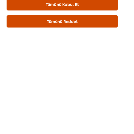
Sepete ekle
Tümünü Kabul Et
Tümünü Reddet
Knorr Professional Sebzeli Çeşni 6.5KG
26
PUAN
Tekli Paket Etiketi 6.5 KG
Çoklu Paket Etiketi 2 x
₺2.522,28
6.5 KG
₺5.044,56