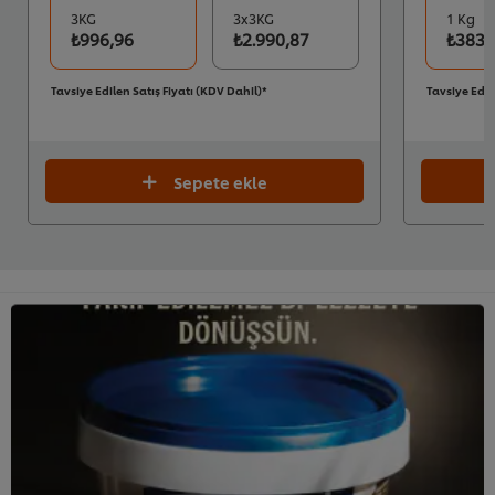
3KG
3x3KG
1 Kg
₺996,96
₺2.990,87
₺383,
Tavsiye Edilen Satış Fiyatı (KDV Dahil)*
Tavsiye Edil
Sepete ekle