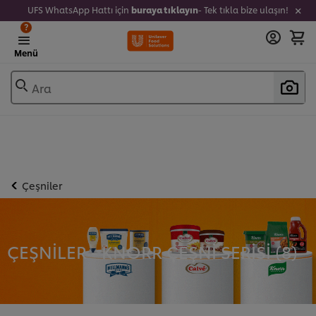
UFS WhatsApp Hattı için
buraya tıklayın
- Tek tıkla bize ulaşın!
?
Menü
Ara
Çeşniler
ÇEŞNILER - KNORR ÇEŞNI SERISI (
8
)