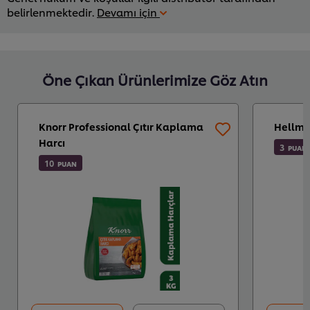
belirlenmektedir.
Devamı için
Öne Çıkan Ürünlerimize Göz Atın
Knorr Professional Çıtır Kaplama
Hellma
Harcı
3
PUAN
10
PUAN