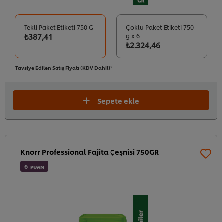
Tekli Paket Etiketi 750 G
Çoklu Paket Etiketi 750
₺387,41
g x 6
₺2.324,46
Tavsiye Edilen Satış Fiyatı (KDV Dahil)*
Sepete ekle
Knorr Professional Fajita Çeşnisi 750GR
6
PUAN