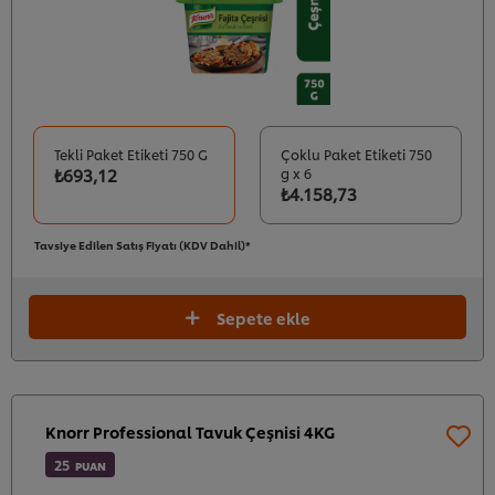
Tekli Paket Etiketi 750 G
Çoklu Paket Etiketi 750
₺693,12
g x 6
₺4.158,73
Tavsiye Edilen Satış Fiyatı (KDV Dahil)*
Sepete ekle
Knorr Professional Tavuk Çeşnisi 4KG
25
PUAN