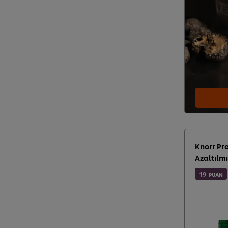
Knorr Pr
Azaltılmı
19
PUAN