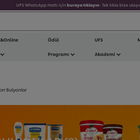
UFS WhatsApp Hattı için
buraya tıklayın
- Tek tıkla bize ulaşı
r&Online
Ödül
UFS
M
Programı
Akademi
orr Bulyonlar