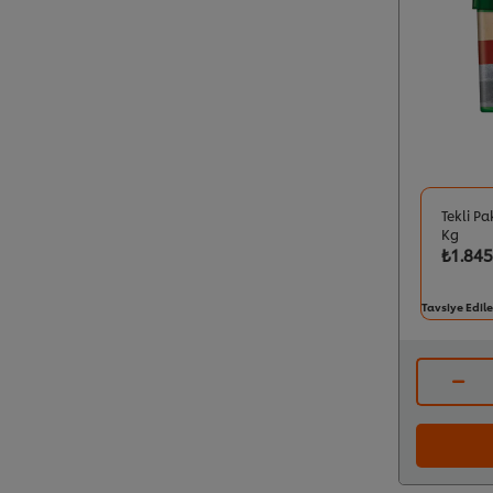
Tekli Pa
Kg
₺1.845
Tavsiye Edile