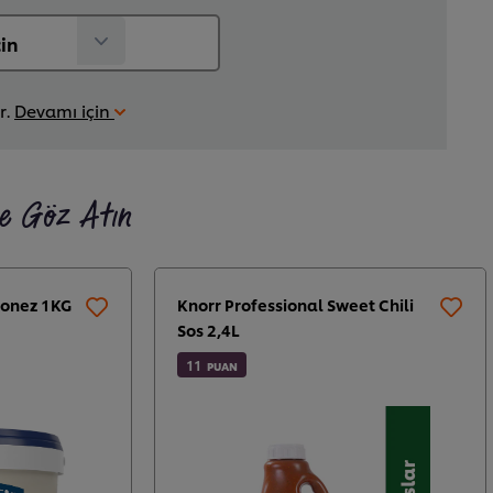
r.
Devamı için
ze Göz Atın
yonez 1KG
Knorr Professional Sweet Chili
Sos 2,4L
11
PUAN