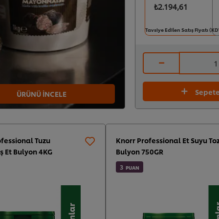
₺2.194,61
Tavsiye Edilen Satış Fiyatı (K
Sepete
ÜRÜNÜ İNCELE
ofessional Tuzu
Knorr Professional Et Suyu To
ş Et Bulyon 4KG
Bulyon 750GR
3
PUAN