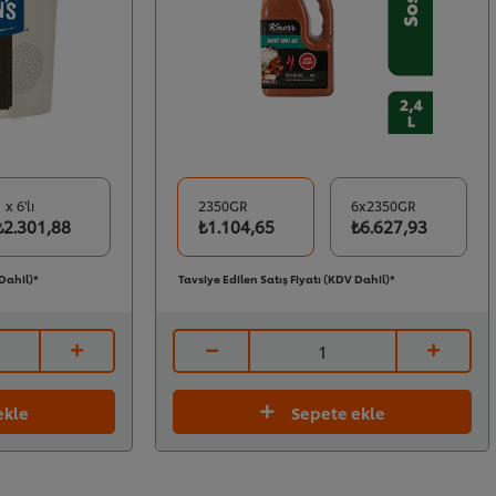
 x 6'lı
2350GR
6x2350GR
₺2.301,88
₺1.104,65
₺6.627,93
 Dahil)*
Tavsiye Edilen Satış Fiyatı (KDV Dahil)*
ekle
Sepete ekle