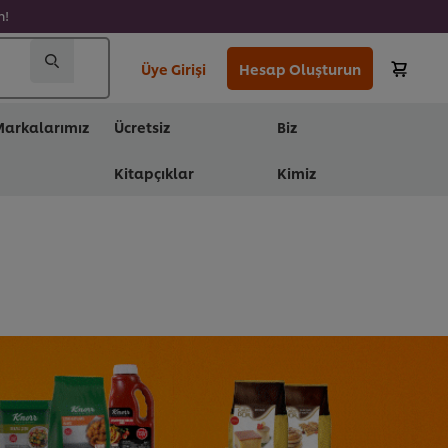
n!
Üye Girişi
Hesap Oluşturun
arkalarımız
Ücretsiz
Biz
Kitapçıklar
Kimiz