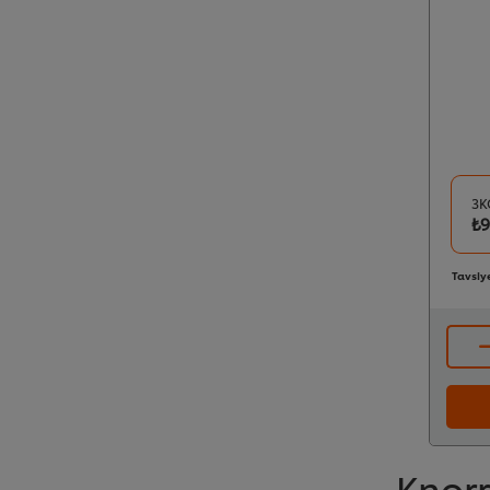
3K
₺9
Tavsiye
Knorr