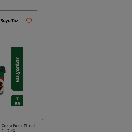
 Suyu Toz
Çoklu Paket Etiketi
2 x 7 KG