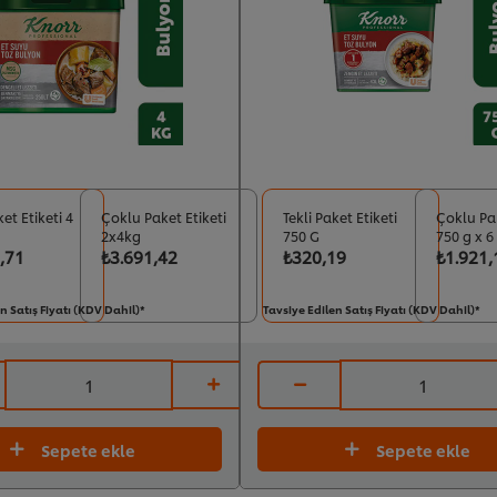
ket Etiketi 4
Çoklu Paket Etiketi
Tekli Paket Etiketi
Çoklu Pak
2x4kg
750 G
750 g x 6
,71
₺3.691,42
₺320,19
₺1.921,
n Satış Fiyatı (KDV Dahil)*
Tavsiye Edilen Satış Fiyatı (KDV Dahil)*
Sepete ekle
Sepete ekle