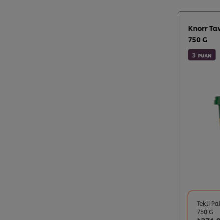
Knorr Ta
750 G
3
PUAN
Tekli Pa
750 G