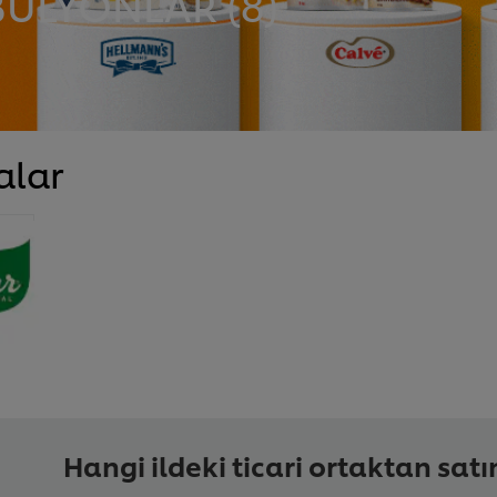
BULYONLAR (
8
)
alar
Hangi ildeki ticari ortaktan sat