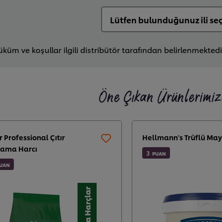
küm ve koşullar ilgili distribütör tarafından belirlenmektedi
Öne Çıkan Ürünlerimi
 Professional Çıtır
Hellmann's Trüflü Ma
ama Harcı
3
PUAN
UAN