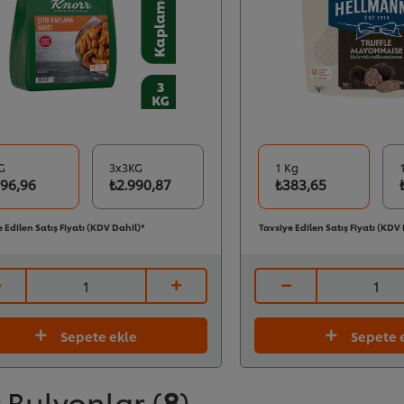
G
3x3KG
1 Kg
1
96,96
₺2.990,87
₺383,65
 Edilen Satış Fiyatı (KDV Dahil)*
Tavsiye Edilen Satış Fiyatı (KDV
Sepete ekle
Sepete 
 Bulyonlar
(
8
)