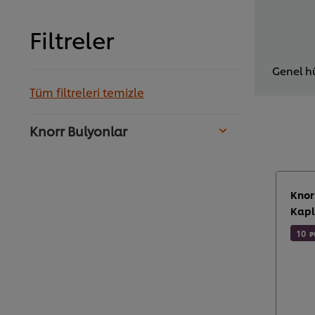
Filtreler
Genel hü
Tüm filtreleri temizle
Knorr Bulyonlar
Knorr
Kapl
10
P