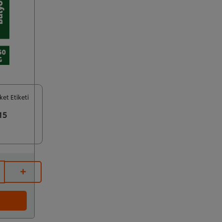
et Etiketi
15