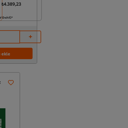
₺4.389,23
DV Dahil)*
 ekle
z