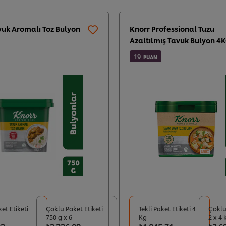
vuk Aromalı Toz Bulyon
Knorr Professional Tuzu
Azaltılmış Tavuk Bulyon 4
19
PUAN
ket Etiketi
Çoklu Paket Etiketi
Tekli Paket Etiketi 4
Çoklu
750 g x 6
Kg
2 x 4 