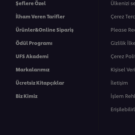
Şeflere Özel
Ülkenizi s
İlham Veren Tarifler
Çerez Terc
Ürünler&Online Sipariş
Please Re
Ödül Programı
Gi̇zli̇li̇k İlk
UFS Akademi
Çerez Poli
Markalarımız
Kişisel Ve
Ücretsiz Kitapçıklar
İletişim
Biz Kimiz
İşlem Reh
Erişilebilir