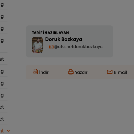
 g
 g
 g
TARIFI HAZIRLAYAN
Doruk Bozkaya
 g
@ufschefdorukbozkaya
et
 g
İndir
Yazdır
E-mail
 g
 g
et
et
ml