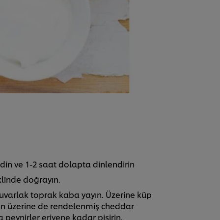
edin ve 1-2 saat dolapta dinlendirin
klinde doğrayın.
 yuvarlak toprak kaba yayın. Üzerine küp
nun üzerine de rendelenmiş cheddar
da peynirler eriyene kadar pişirin.