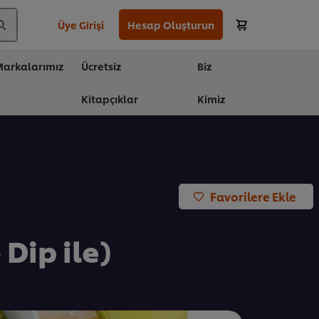
Üye Girişi
Hesap Oluşturun
arkalarımız
Ücretsiz
Biz
Kitapçıklar
Kimiz
Favorilere Ekle
Dip ile)