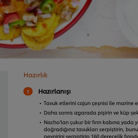
Hazırlık
Hazırlanışı
Tavuk etlerini cajun çeşnisi ile marine 
Daha sonra ızgarada pişirin ve küp şe
Nacho'ları çukur bir fırın kabına yada
doğradığınız tavukları serpiştirin, bu
peynirini serpiştirip 160 derecelik fırın