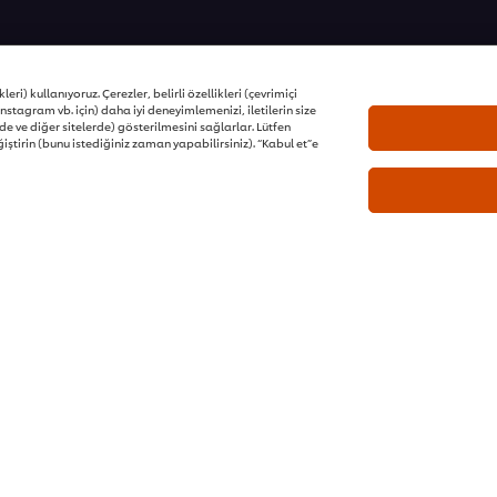
ons | Tüm hakları saklıdır
eri) kullanıyoruz. Çerezler, belirli özellikleri (çevrimiçi
nstagram vb. için) daha iyi deneyimlemenizi, iletilerin size
e ve diğer sitelerde) gösterilmesini sağlarlar. Lütfen
iştirin (bunu istediğiniz zaman yapabilirsiniz). “Kabul et”e