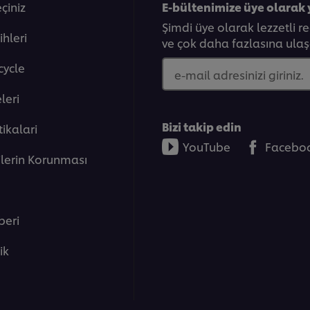
eçiniz
E-bültenimize üye olarak 
Şimdi üye olarak lezzetli r
ihleri
ve çok daha fazlasına ulaşa
cycle
e-mail adresinizi giriniz.
eleri̇
Bizi takip edin
tikalari
YouTube
Facebo
rilerin Korunması
beri
lik