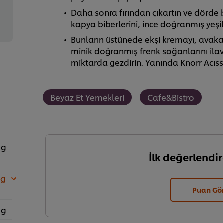
Daha sonra fırından çıkartın ve dörde 
kapya biberlerini, ince doğranmış yeşil 
Bunların üstünede ekşi kremayı, avakad
minik doğranmış frenk soğanlarını ilav
miktarda gezdirin. Yanında Knorr Acısso
Beyaz Et Yemekleri
Cafe&Bistro
kg
İlk değerlendir
 g
Puan Gö
 g