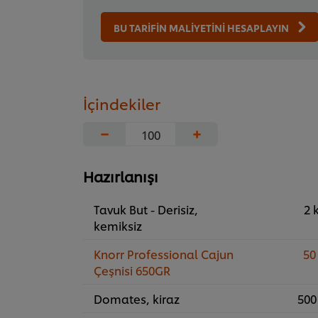
BU TARİFİN MALİYETİNİ HESAPLAYIN
İçindekiler
−
+
Hazırlanışı
Tavuk But - Derisiz,
2 
kemiksiz
Knorr Professional Cajun
50
Çeşnisi 650GR
Domates, kiraz
500