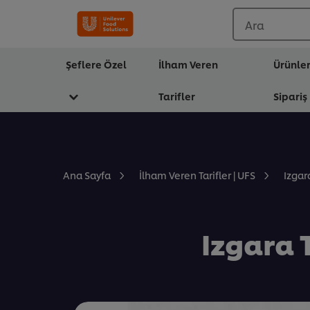
Ara
Şeflere Özel
İlham Veren
Ürünle
Tarifler
Sipariş
Izgar
Ana Sayfa
İlham Veren Tarifler | UFS
Izgara 