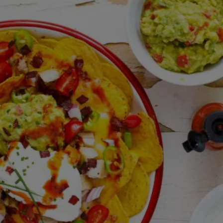
için
değerlendirme
gönderilmedi