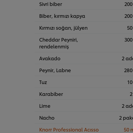
Sivri biber
200
Biber, kırmızı kapya
200
Kırmızı soğan, jülyen
50
Cheddar Peyniri,
300
rendelenmiş
Avakado
2 ad
Peynir, Labne
280
Tuz
10
Karabiber
2
Lime
2 ad
Nacho
2 pak
Knorr Professional Acısso
50 