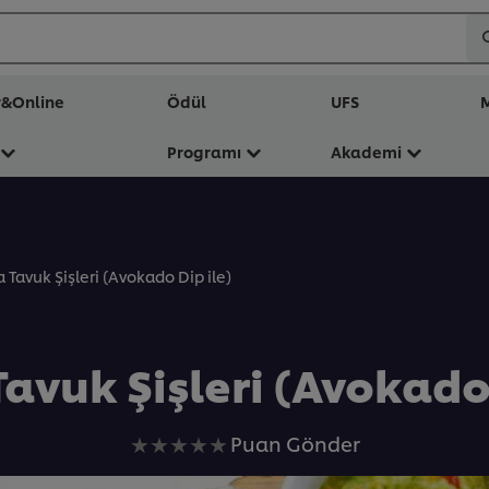
r&Online
Ödül
UFS
M
Programı
Akademi
a Tavuk Şişleri (Avokado Dip ile)
Tavuk Şişleri (Avokado 
Bu
Puan Gönder
recipe