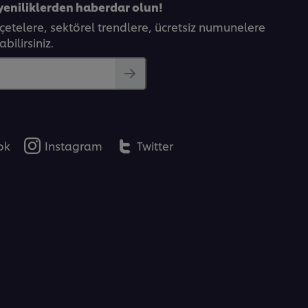
yeniliklerden haberdar olun!
eçetelere, sektörel trendlere, ücretsiz numunelere
bilirsiniz.
ok
Instagram
Twitter