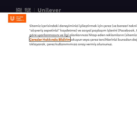
© 2026 Unilever Food Soluti
Sitemiz içerisindeki deneyiminizi iyileştirmek için çerez (ve benzeri teknikl
"alışveriş sepetinizi" kaydetme) ve sosyal paylaşım işlevini (Facebook, I
göre uyarlanmasını ve ilgi alanlarınıza hitap eden reklamların (sitemizd
Çerezler Hakkında Bildirim
okuyun veya çerez tercihlerinizi buradan değ
tıklayarak, çerez kullanımımıza onay vermiş olursunuz.