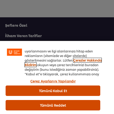
Şeflere Özel
Sitemiz içerisindeki deneyiminizi iyileştirmek için çerez
(ve benzeri teknikleri) kullanıyoruz. Çerezler, belirli
İlham Veren Tarifler
özellikleri (çevrimiçi "alışveriş sepetinizi" kaydetme) ve
sosyal paylaşım işlevini (Facebook, Instagram vb. için)
Ürünler&Online Sipariş
daha iyi deneyimlemenizi, iletilerin size göre
uyarlanmasını ve ilgi alanlarınıza hitap eden
reklamların (sitemizde ve diğer sitelerde)
Ödül Programı
gösterilmesini sağlarlar. Lütfen
Çerezler Hakkında
Bildirim
okuyun veya çerez tercihlerinizi buradan
UFS Akademi
değiştirin (bunu istediğiniz zaman yapabilirsiniz).
“Kabul et”e tıklayarak, çerez kullanımımıza onay
Markalarımız
vermiş olursunuz.
Çerez Ayarlarını Yapılandır
Ücretsiz Kitapçıklar
Tümünü Kabul Et
Biz Kimiz
Tümünü Reddet
Ülkenizi seçiniz