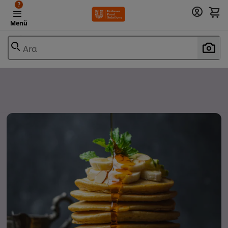
?
Menü
Ara