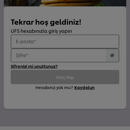
Tekrar hoş geldiniz!
UFS hesabınızla giriş yapın
E-posta
*
Şifre
*
Şifrenizi mi unuttunuz?
Giriş Yap
Hesabınız yok mu?
Kaydolun