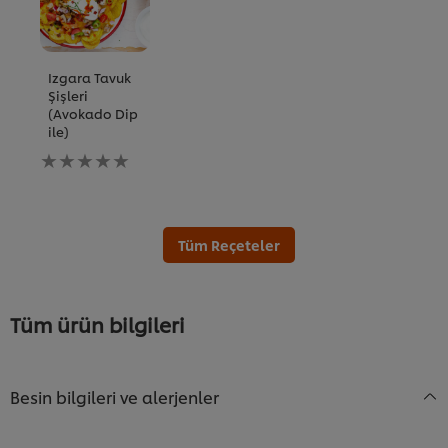
Izgara Tavuk
Şişleri
(Avokado Dip
ile)
Bu
recipe
için
değerlendirme
gönderilmedi
Tüm Reçeteler
Tüm ürün bilgileri
Besin bilgileri ve alerjenler