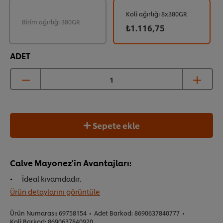
Koli ağırlığı 8x380GR
Birim ağırlığı 380GR
₺1.116,75
ADET
Sepete ekle
Calve Mayonez'in Avantajları:
İdeal kıvamdadır.
Ürün detaylarını görüntüle
Ürün Numarası:
69758154
•
Adet Barkod:
8690637840777
•
Koli Barkod:
8690637840920