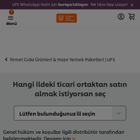
UFS WhatsApp Hattı için
buraya tıklayın
- Tek tıkla bize ulaşın!
?
Menü
Temel Gıda Ürünleri & Hazır Yemek Paketleri | UFS
Hangi ildeki ticari ortaktan satın
almak istiyorsan seç
Genel hüküm ve koşullar ilgili distribütör tarafından
belirlenmektedir.
Devamı için