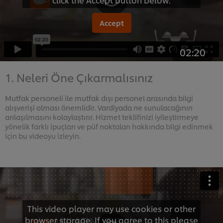
Accept
02:20
1. Neleri Öne Çıkarmalısınız
Mutfak personeli ile mutfak dışı personel arasında bilgi
alışverişi olması önemlidir. Vardiyada ne sunulacağının
anlaşılmasını kolaylaştırır. Hizmet teklifinizi iyileştirmeye
yönelik farklı ipuçları ve püf noktaları hakkında bilgi edinmek
için bu videoyu izleyin.
This video player may use cookies or other
browser storage. If you agree to this please