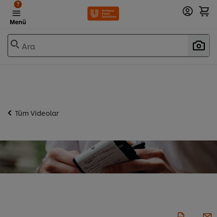
?
Menü
Ara
Tüm Videolar