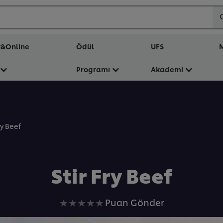
r&Online
Ödül
UFS
M
Programı
Akademi
ry Beef
Stir Fry Beef
Bu
Puan Gönder
recipe