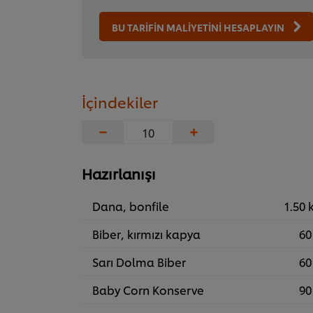
BU TARİFİN MALİYETİNİ HESAPLAYIN
İçindekiler
−
+
Hazırlanışı
Dana, bonfile
1.50 
Biber, kırmızı kapya
60
Sarı Dolma Biber
60
Baby Corn Konserve
90