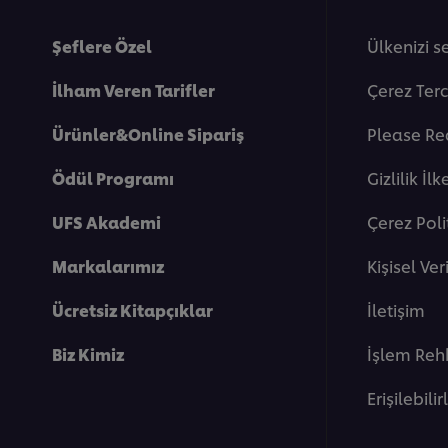
Şeflere Özel
Ülkenizi s
İlham Veren Tarifler
Çerez Terc
Ürünler&Online Sipariş
Please Re
Ödül Programı
Gi̇zli̇li̇k İlk
UFS Akademi
Çerez Poli
Markalarımız
Kişisel Ve
Ücretsiz Kitapçıklar
İletişim
Biz Kimiz
İşlem Reh
Erişilebilir