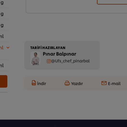
 g
 g
 g
ml
ml
TARIFI HAZIRLAYAN
Pınar Balpınar
@Ufs_chef_pinarbal
ml
İndir
Yazdır
E-mail