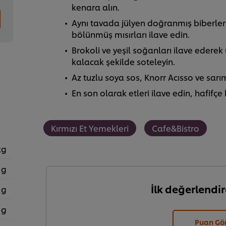
kenara alın.
Aynı tavada jülyen doğranmış biberleri
bölünmüş mısırları ilave edin.
Brokoli ve yeşil soğanları ilave ederek 
kalacak şekilde soteleyin.
Az tuzlu soya sos, Knorr Acısso ve sarı
En son olarak etleri ilave edin, hafifçe
Kırmızı Et Yemekleri
Cafe&Bistro
kg
 g
İlk değerlendir
 g
 g
Puan Gö