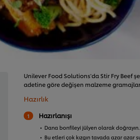
Unilever Food Solutions'da Stir Fry Beef şef
adetine göre değişen malzeme gramajları
Hazırlık
Hazırlanışı
Dana bonfileyi jülyen olarak doğrayın.
Bu etleri çok kızgın tavada azar azar s