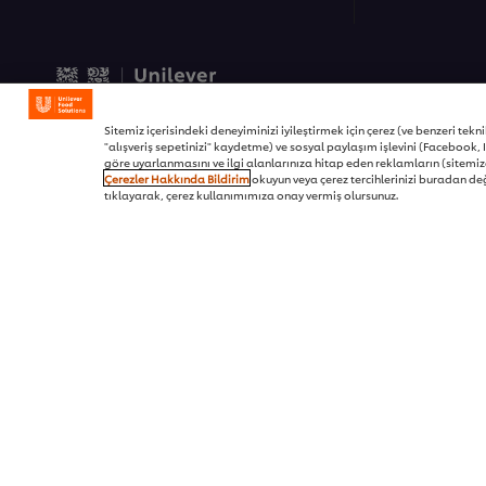
© 2026 Unilever Food Soluti
Sitemiz içerisindeki deneyiminizi iyileştirmek için çerez (ve benzeri teknikl
"alışveriş sepetinizi" kaydetme) ve sosyal paylaşım işlevini (Facebook, I
göre uyarlanmasını ve ilgi alanlarınıza hitap eden reklamların (sitemizd
Çerezler Hakkında Bildirim
okuyun veya çerez tercihlerinizi buradan değ
tıklayarak, çerez kullanımımıza onay vermiş olursunuz.