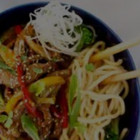
için
değerlendirme
gönderilmedi