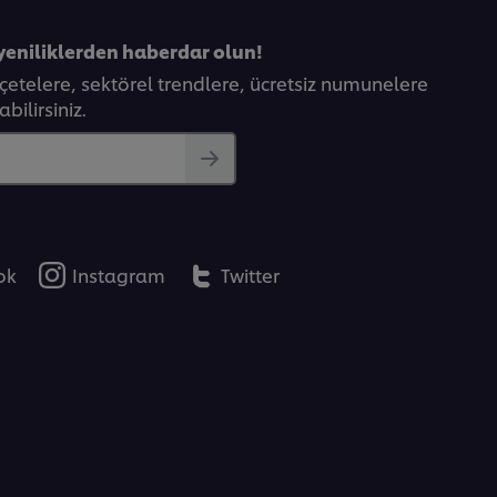
yeniliklerden haberdar olun!
eçetelere, sektörel trendlere, ücretsiz numunelere
bilirsiniz.
ok
Instagram
Twitter