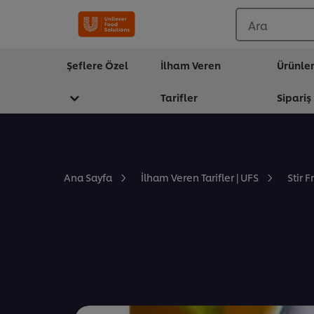
Ara
Şeflere Özel
İlham Veren
Ürünle
Tarifler
Sipariş
Stir F
Ana Sayfa
İlham Veren Tarifler | UFS