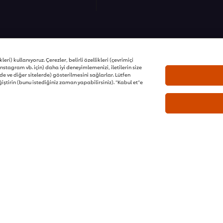
ons | Tüm hakları saklıdır
eri) kullanıyoruz. Çerezler, belirli özellikleri (çevrimiçi
nstagram vb. için) daha iyi deneyimlemenizi, iletilerin size
e ve diğer sitelerde) gösterilmesini sağlarlar. Lütfen
iştirin (bunu istediğiniz zaman yapabilirsiniz). “Kabul et”e