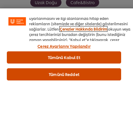
Uzak Doğu
Cafe&Bistro
özellikleri (çevrimiçi "alışveriş sepetinizi" kaydetme) ve
sosyal paylaşım işlevini (Facebook, Instagram vb. için)
daha iyi deneyimlemenizi, iletilerin size göre
uyarlanmasını ve ilgi alanlarınıza hitap eden
reklamların (sitemizde ve diğer sitelerde) gösterilmesini
sağlarlar. Lütfen
Çerezler Hakkında Bildirim
okuyun veya
çerez tercihlerinizi buradan değiştirin (bunu istediğiniz
İlk değerlendiren siz olun.
zaman yapabilirsiniz). “Kabul et”e tıklayarak, çerez
kullanımımıza onay vermiş olursunuz.
Çerez Ayarlarını Yapılandır
Puan Gönder
Tümünü Kabul Et
Tümünü Reddet
TARIFI HAZIRLAYAN
Ufuk Ede
@ufsufuk.chef