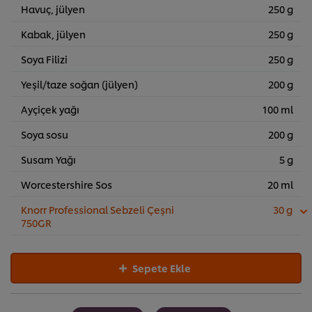
Havuç, jülyen
250 g
Kabak, jülyen
250 g
Soya Filizi
250 g
Yeşil/taze soğan (jülyen)
200 g
Ayçiçek yağı
100 ml
Soya sosu
200 g
Susam Yağı
5 g
Worcestershire Sos
20 ml
Knorr Professional Sebzeli Çeşni
30 g
750GR
Sepete Ekle
Sitemiz içerisindeki deneyiminizi iyileştirmek için çerez (ve
benzeri teknikleri) kullanıyoruz. Çerezler, belirli