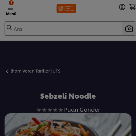
?
Menü
Ara
İlham Veren Tarifler | UFS
Favorilere Ekle
Sebzeli Noodle
Bu
Puan Gönder
recipe
için
değerlendirme