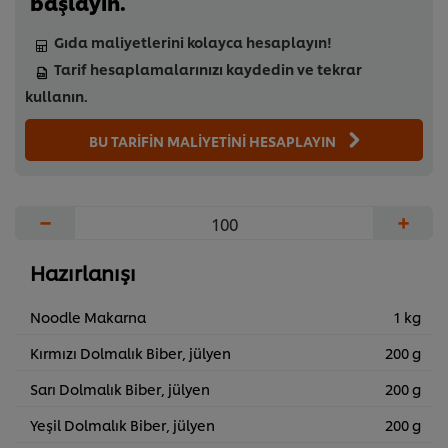
başlayın.
Gıda maliyetlerini kolayca hesaplayın!
Tarif hesaplamalarınızı kaydedin ve tekrar
kullanın.
BU TARİFİN MALİYETİNİ HESAPLAYIN
−
+
Hazırlanışı
Noodle Makarna
1 kg
Kırmızı Dolmalık Biber, jülyen
200 g
Sarı Dolmalık Biber, jülyen
200 g
Yeşil Dolmalık Biber, jülyen
200 g