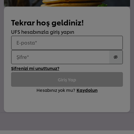
Tekrar hoş geldiniz!
UFS hesabınızla giriş yapın
E-posta
*
Şifre
*
Şifrenizi mi unuttunuz?
Giriş Yap
Hesabınız yok mu?
Kaydolun