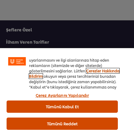
Şeflere Özel
Sitemiz içerisindeki deneyiminizi iyileştirmek için çerez
(ve benzeri teknikleri) kullanıyoruz. Çerezler, belirli
İlham Veren Tarifler
özellikleri (çevrimiçi "alışveriş sepetinizi" kaydetme) ve
sosyal paylaşım işlevini (Facebook, Instagram vb. için)
Ürünler&Online Sipariş
daha iyi deneyimlemenizi, iletilerin size göre
uyarlanmasını ve ilgi alanlarınıza hitap eden
reklamların (sitemizde ve diğer sitelerde)
Ödül Programı
gösterilmesini sağlarlar. Lütfen
Çerezler Hakkında
Bildirim
okuyun veya çerez tercihlerinizi buradan
UFS Akademi
değiştirin (bunu istediğiniz zaman yapabilirsiniz).
“Kabul et”e tıklayarak, çerez kullanımımıza onay
Markalarımız
vermiş olursunuz.
Çerez Ayarlarını Yapılandır
Ücretsiz Kitapçıklar
Tümünü Kabul Et
Biz Kimiz
Tümünü Reddet
Ülkenizi seçiniz