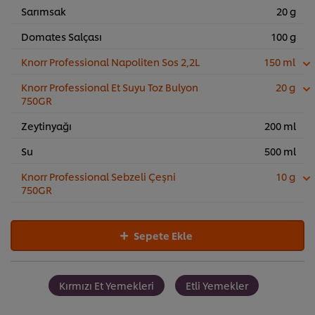
Sarımsak
20 g
Domates Salçası
100 g
Knorr Professional Napoliten Sos 2,2L
150 ml
Knorr Professional Et Suyu Toz Bulyon
20 g
750GR
Zeytinyağı
200 ml
Su
500 ml
Knorr Professional Sebzeli Çeşni
10 g
750GR
Sepete Ekle
Kırmızı Et Yemekleri
Etli Yemekler
Sitemiz içerisindeki deneyiminizi iyileştirmek için çerez (ve
benzeri teknikleri) kullanıyoruz. Çerezler, belirli