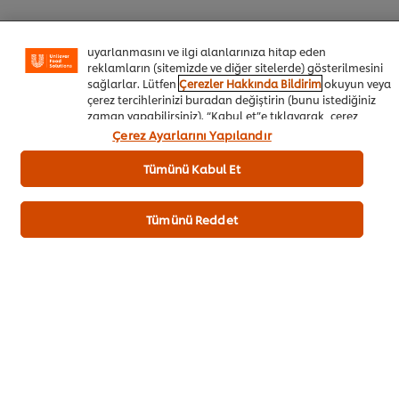
özellikleri (çevrimiçi "alışveriş sepetinizi" kaydetme) ve
sosyal paylaşım işlevini (Facebook, Instagram vb. için)
daha iyi deneyimlemenizi, iletilerin size göre
uyarlanmasını ve ilgi alanlarınıza hitap eden
İlk değerlendiren siz olun.
reklamların (sitemizde ve diğer sitelerde) gösterilmesini
sağlarlar. Lütfen
Çerezler Hakkında Bildirim
okuyun veya
çerez tercihlerinizi buradan değiştirin (bunu istediğiniz
zaman yapabilirsiniz). “Kabul et”e tıklayarak, çerez
Puan Gönder
kullanımımıza onay vermiş olursunuz.
Çerez Ayarlarını Yapılandır
Tümünü Kabul Et
Tümünü Reddet
TARIFI HAZIRLAYAN
Atakan Özen
İndir
E-mail