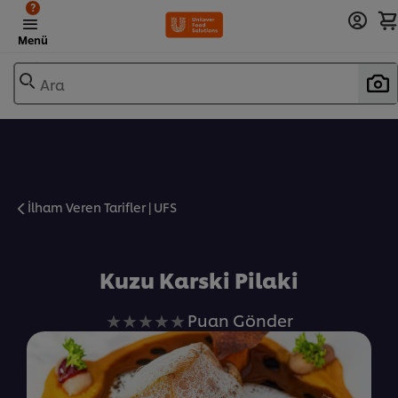
?
Menü
Ara
İlham Veren Tarifler | UFS
Favorilere Ekle
Kuzu Karski Pilaki
Bu
Puan Gönder
recipe
için
değerlendirme