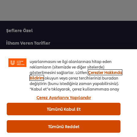
Şeflere Özel
Sitemiz içerisindeki deneyiminizi iyileştirmek için çerez
(ve benzeri teknikleri) kullanıyoruz. Çerezler, belirli
İlham Veren Tarifler
özellikleri (çevrimiçi "alışveriş sepetinizi" kaydetme) ve
sosyal paylaşım işlevini (Facebook, Instagram vb. için)
Ürünler&Online Sipariş
daha iyi deneyimlemenizi, iletilerin size göre
uyarlanmasını ve ilgi alanlarınıza hitap eden
reklamların (sitemizde ve diğer sitelerde)
Ödül Programı
gösterilmesini sağlarlar. Lütfen
Çerezler Hakkında
Bildirim
okuyun veya çerez tercihlerinizi buradan
UFS Akademi
değiştirin (bunu istediğiniz zaman yapabilirsiniz).
“Kabul et”e tıklayarak, çerez kullanımımıza onay
Markalarımız
vermiş olursunuz.
Çerez Ayarlarını Yapılandır
Ücretsiz Kitapçıklar
Tümünü Kabul Et
Biz Kimiz
Tümünü Reddet
Ülkenizi seçiniz