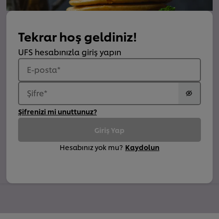
Tekrar hoş geldiniz!
UFS hesabınızla giriş yapın
E-posta
*
Şifre
*
Şifrenizi mi unuttunuz?
Giriş Yap
Hesabınız yok mu?
Kaydolun