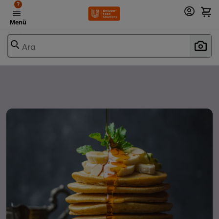
?
Menü
Ara