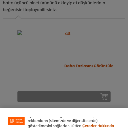
hatta üçüncü bir et ürününü ekleyip et düşkünlerinin
beğenisini toplayabilirsiniz.
Daha Fazlasını Görüntüle
Sitemiz içerisindeki deneyiminizi iyileştirmek için çerez
(ve benzeri teknikleri) kullanıyoruz. Çerezler, belirli
özellikleri (çevrimiçi "alışveriş sepetinizi" kaydetme) ve
sosyal paylaşım işlevini (Facebook, Instagram vb. için)
daha iyi deneyimlemenizi, iletilerin size göre
uyarlanmasını ve ilgi alanlarınıza hitap eden
reklamların (sitemizde ve diğer sitelerde)
gösterilmesini sağlarlar. Lütfen
Çerezler Hakkında