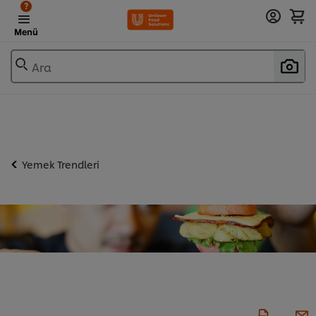
?
Menü
Ara
Yemek Trendleri