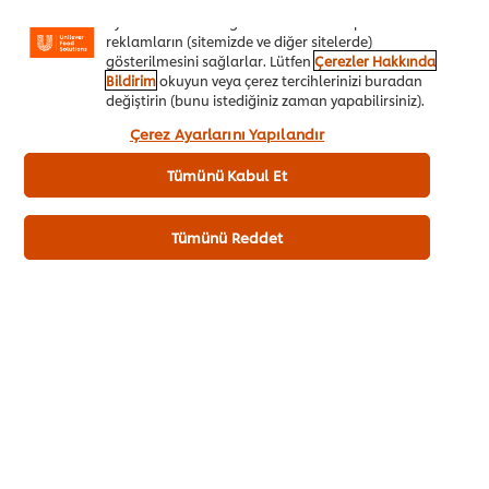
daha iyi deneyimlemenizi, iletilerin size göre
uyarlanmasını ve ilgi alanlarınıza hitap eden
reklamların (sitemizde ve diğer sitelerde)
gösterilmesini sağlarlar. Lütfen
Çerezler Hakkında
Bildirim
okuyun veya çerez tercihlerinizi buradan
değiştirin (bunu istediğiniz zaman yapabilirsiniz).
“Kabul et”e tıklayarak, çerez kullanımımıza onay
Çerez Ayarlarını Yapılandır
vermiş olursunuz.
Tümünü Kabul Et
Şeflerin 1 numaralı tercihi, Şef paneli, Mutfak
Tümünü Reddet
Penetrasyon Takibi, TNS, 2016 Knorr Professional
Chef’s Sütlü Patates Püresi UFS güvencesiyle satın
almak için hemen tıklayın!
Daha Fazlasını Görüntüle
₺1.148,04
10
42
Ürün Fiyatı