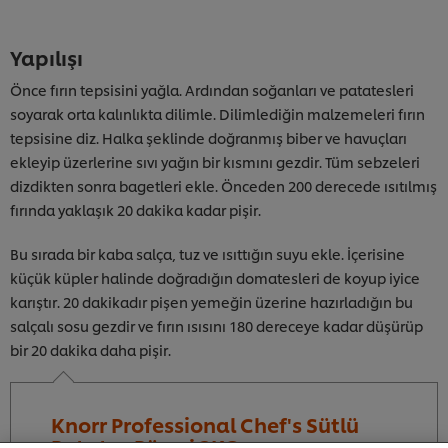
Yapılışı
Önce fırın tepsisini yağla. Ardından soğanları ve patatesleri
soyarak orta kalınlıkta dilimle. Dilimlediğin malzemeleri fırın
tepsisine diz. Halka şeklinde doğranmış biber ve havuçları
ekleyip üzerlerine sıvı yağın bir kısmını gezdir. Tüm sebzeleri
dizdikten sonra bagetleri ekle. Önceden 200 derecede ısıtılmış
fırında yaklaşık 20 dakika kadar pişir.
Bu sırada bir kaba salça, tuz ve ısıttığın suyu ekle. İçerisine
küçük küpler halinde doğradığın domatesleri de koyup iyice
karıştır. 20 dakikadır pişen yemeğin üzerine hazırladığın bu
salçalı sosu gezdir ve fırın ısısını 180 dereceye kadar düşürüp
bir 20 dakika daha pişir.
Sitemiz içerisindeki deneyiminizi iyileştirmek için çerez
(ve benzeri teknikleri) kullanıyoruz. Çerezler, belirli
özellikleri (çevrimiçi "alışveriş sepetinizi" kaydetme) ve
Knorr Professional Chef's Sütlü
sosyal paylaşım işlevini (Facebook, Instagram vb. için)
Patates Püresi 2KG