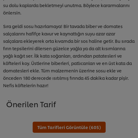
su dolu kaplarda bekletmeyi unutma. Böylece kararmalarını
önlersin.
Sıra geldi sosu hazırlamaya! Bir tavada biber ve domates
salçalarını hafifçe kavur ve kaynattığın suyu azar azar
salçalara ekleyerek orta kıvamda bir sos haline getir. Bu sırada
fırın tepsilerini dilersen güzelce yağla ya da alt kısımlarına
yağlı kağıt ser. İlk kata soğanları, ardından patatesleri ve
köfteleri koy. Üstlerine biberleri, patlıcanları ve en üst kata da
domatesleri ekle. Tüm malzemenin üzerine sosu ekle ve
önceden 180 derecede ısıtılmış fırında 45 dakika kadar pişir.
Nefis köftelerin hazır!
Önerilen Tarif
Tüm Tarifleri Görüntüle (605)