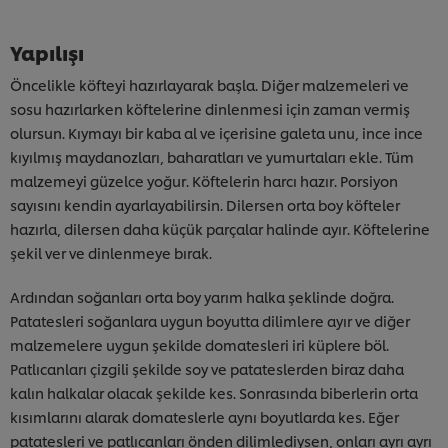
Yapılışı
Öncelikle köfteyi hazırlayarak başla. Diğer malzemeleri ve
sosu hazırlarken köftelerine dinlenmesi için zaman vermiş
olursun. Kıymayı bir kaba al ve içerisine galeta unu, ince ince
kıyılmış maydanozları, baharatları ve yumurtaları ekle. Tüm
malzemeyi güzelce yoğur. Köftelerin harcı hazır. Porsiyon
sayısını kendin ayarlayabilirsin. Dilersen orta boy köfteler
hazırla, dilersen daha küçük parçalar halinde ayır. Köftelerine
şekil ver ve dinlenmeye bırak.
Ardından soğanları orta boy yarım halka şeklinde doğra.
Patatesleri soğanlara uygun boyutta dilimlere ayır ve diğer
malzemelere uygun şekilde domatesleri iri küplere böl.
Patlıcanları çizgili şekilde soy ve patateslerden biraz daha
kalın halkalar olacak şekilde kes. Sonrasında biberlerin orta
kısımlarını alarak domateslerle aynı boyutlarda kes. Eğer
patatesleri ve patlıcanları önden dilimlediysen, onları ayrı ayrı