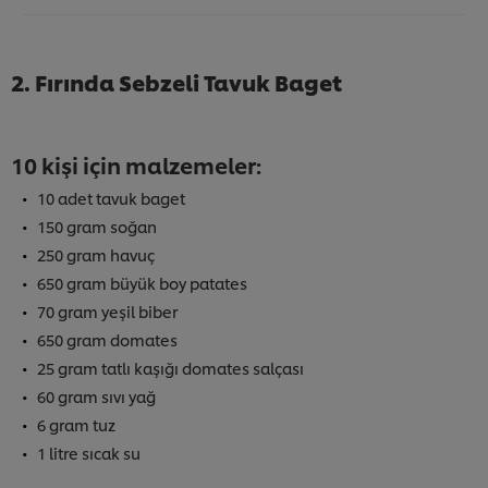
2. Fırında Sebzeli Tavuk Baget
10 kişi için malzemeler:
10 adet tavuk baget
150 gram soğan
250 gram havuç
650 gram büyük boy patates
70 gram yeşil biber
650 gram domates
25 gram tatlı kaşığı domates salçası
60 gram sıvı yağ
6 gram tuz
1 litre sıcak su