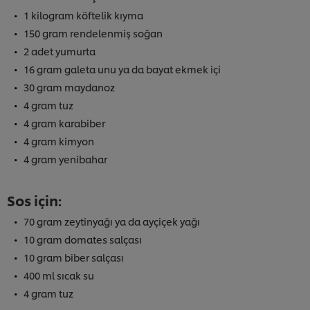
1 kilogram köftelik kıyma
150 gram rendelenmiş soğan
2 adet yumurta
16 gram galeta unu ya da bayat ekmek içi
30 gram maydanoz
4 gram tuz
4 gram karabiber
4 gram kimyon
4 gram yenibahar
Sos için:
70 gram zeytinyağı ya da ayçiçek yağı
10 gram domates salçası
10 gram biber salçası
400 ml sıcak su
4 gram tuz